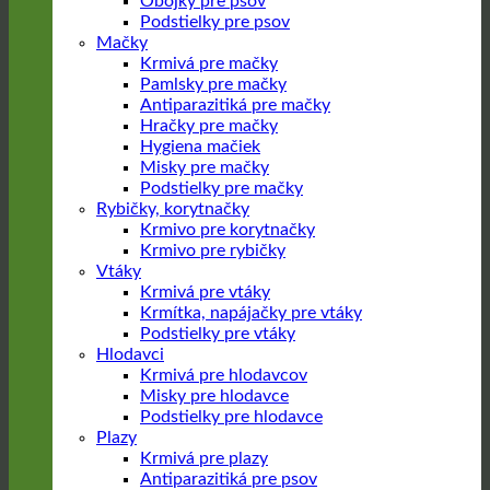
Obojky pre psov
Podstielky pre psov
Mačky
Krmivá pre mačky
Pamlsky pre mačky
Antiparazitiká pre mačky
Hračky pre mačky
Hygiena mačiek
Misky pre mačky
Podstielky pre mačky
Rybičky, korytnačky
Krmivo pre korytnačky
Krmivo pre rybičky
Vtáky
Krmivá pre vtáky
Krmítka, napájačky pre vtáky
Podstielky pre vtáky
Hlodavci
Krmivá pre hlodavcov
Misky pre hlodavce
Podstielky pre hlodavce
Plazy
Krmivá pre plazy
Antiparazitiká pre psov