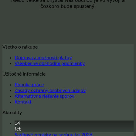
čoskoro bude spustený!
Všetko o nákupe
Doprava a možnosti platby
Všeobecné obchodné podmienky
Užitočné informácie
Ponuka práce
Zásady ochrany osobných údajov
Alternatívne riešenie sporov
Kontakt
Aktuality
14
feb
Žiadne
Sadbové zemiaky na sezónu jar 2026