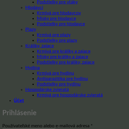
Podstielky pre vtáky
Hlodavci
Krmivá pre hlodavcov
Misky pre hlodavce
Podstielky pre hlodavce
Plazy
Krmivá pre plazy
Podstielky pre plazy
Králiky, zajace
Krmivá pre králiky a zajace
Misky pre králiky a zajace
Podstielky pre králiky, zajace
Hydina
Krmivá pre hydinu
Antiparazitika pre hydinu
Podstielky pre hydinu
Hospodárske zvieratá
Krmivá pre hospodárske zvieratá
Účet
Prihlásenie
Povinné
Používateľské meno alebo e-mailová adresa
*