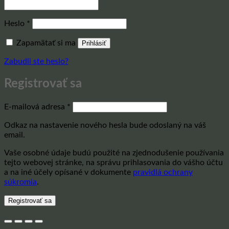
Povinné
Heslo
*
Zapamätať si ma
Prihlásiť
Zabudli ste heslo?
Registrovať sa
Povinné
E-mailová adresa
*
Odkaz na nastavenie nového hesla bude odoslaný na váš
email.
Vaše osobné údaje budú použité na zjednodušenie používania
tejto webovej stránke, na správu prihlasovania do vášho účtu
a na iné účely opísané v dokumente
pravidlá ochrany
súkromia
.
Registrovať sa