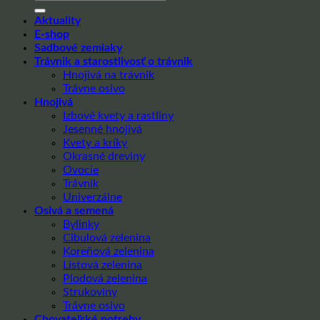
Aktuality
E-shop
Sadbové zemiaky
Trávnik a starostlivosť o trávnik
Hnojivá na trávnik
Trávne osivo
Hnojivá
Izbové kvety a rastliny
Jesenné hnojivá
Kvety a kríky
Okrasné dreviny
Ovocie
Trávnik
Univerzálne
Osivá a semená
Bylinky
Cibulová zelenina
Koreňová zelenina
Listová zelenina
Plodová zelenina
Strukoviny
Trávne osivo
Chovateľské potreby