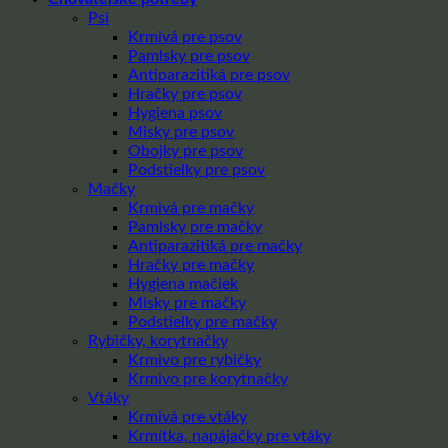
Psi
Krmivá pre psov
Pamlsky pre psov
Antiparazitiká pre psov
Hračky pre psov
Hygiena psov
Misky pre psov
Obojky pre psov
Podstielky pre psov
Mačky
Krmivá pre mačky
Pamlsky pre mačky
Antiparazitiká pre mačky
Hračky pre mačky
Hygiena mačiek
Misky pre mačky
Podstielky pre mačky
Rybičky, korytnačky
Krmivo pre rybičky
Krmivo pre korytnačky
Vtáky
Krmivá pre vtáky
Krmítka, napájačky pre vtáky