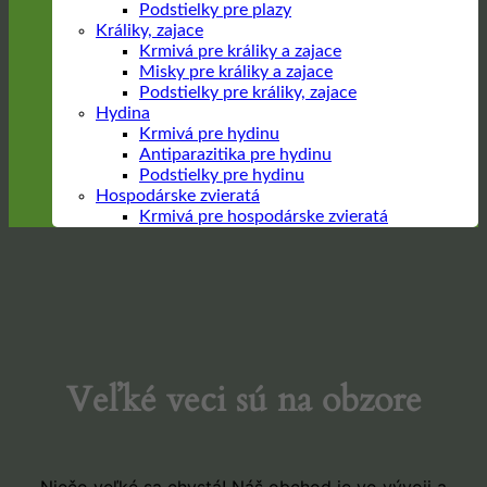
Podstielky pre plazy
Králiky, zajace
Krmivá pre králiky a zajace
Misky pre králiky a zajace
Podstielky pre králiky, zajace
Hydina
Krmivá pre hydinu
Antiparazitika pre hydinu
Podstielky pre hydinu
Hospodárske zvieratá
Krmivá pre hospodárske zvieratá
Prejsť
na
obsah
Veľké veci sú na obzore
Niečo veľké sa chystá! Náš obchod je vo vývoji a