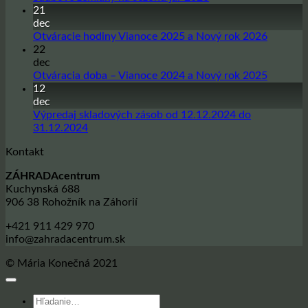
komentáre
21
na
dec
Sadbové
Žiadne
Otváracie hodiny Vianoce 2025 a Nový rok 2026
zemiaky
komentá
22
na
na
dec
sezónu
Otvárac
Žiadne
Otváracia doba – Vianoce 2024 a Nový rok 2025
jar
hodiny
komentá
12
2026
Vianoce
na
dec
2025
Otvárac
Výpredaj skladových zásob od 12.12.2024 do
a
doba
Žiadne
31.12.2024
Nový
–
komentáre
Kontakt
na
rok
Vianoce
Výpredaj
2026
2024
ZÁHRADAcentrum
skladových
a
Kuchynská 688
zásob
Nový
906 38 Rohožník na Záhorií
od
rok
12.12.2024
2025
+421 911 429 970
do
info@zahradacentrum.sk
31.12.2024
© Mária Konečná 2021
Hľadať: