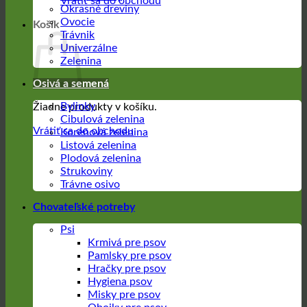
Vrátiť sa do obchodu
Okrasné dreviny
Ovocie
Košík
Trávnik
Univerzálne
Zelenina
Osivá a semená
Bylinky
Žiadne produkty v košíku.
Cibulová zelenina
Vrátiť sa do obchodu
Koreňová zelenina
Listová zelenina
Plodová zelenina
Strukoviny
Trávne osivo
Chovateľské potreby
Psi
Krmivá pre psov
Pamlsky pre psov
Hračky pre psov
Hygiena psov
Misky pre psov