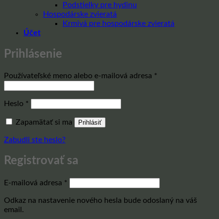
Podstielky pre hydinu
Hospodárske zvieratá
Krmivá pre hospodárske zvieratá
Účet
Prihlásenie
Povinné
Používateľské meno alebo e-mailová adresa
*
Povinné
Heslo
*
Zapamätať si ma
Prihlásiť
Zabudli ste heslo?
Registrovať sa
Povinné
E-mailová adresa
*
Odkaz na nastavenie nového hesla bude odoslaný na váš
email.