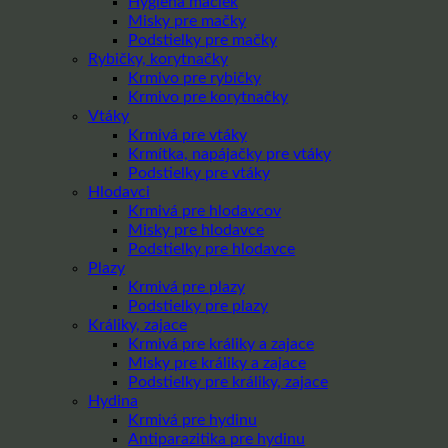
Hygiena mačiek
Misky pre mačky
Podstielky pre mačky
Rybičky, korytnačky
Krmivo pre rybičky
Krmivo pre korytnačky
Vtáky
Krmivá pre vtáky
Krmítka, napájačky pre vtáky
Podstielky pre vtáky
Hlodavci
Krmivá pre hlodavcov
Misky pre hlodavce
Podstielky pre hlodavce
Plazy
Krmivá pre plazy
Podstielky pre plazy
Králiky, zajace
Krmivá pre králiky a zajace
Misky pre králiky a zajace
Podstielky pre králiky, zajace
Hydina
Krmivá pre hydinu
Antiparazitika pre hydinu