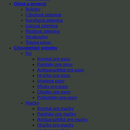
Osivá a semená
Bylinky
Cibulová zelenina
Koreňová zelenina
Listová zelenina
Plodová zelenina
Strukoviny
Trávne osivo
Chovateľské potreby
Psi
Krmivá pre psov
Pamlsky pre psov
Antiparazitiká pre psov
Hračky pre psov
Hygiena psov
Misky pre psov
Obojky pre psov
Podstielky pre psov
Mačky
Krmivá pre mačky
Pamlsky pre mačky
Antiparazitiká pre mačky
Hračky pre mačky