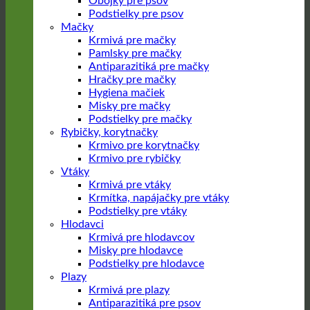
Obojky pre psov
Podstielky pre psov
Mačky
Krmivá pre mačky
Pamlsky pre mačky
Antiparazitiká pre mačky
Hračky pre mačky
Hygiena mačiek
Misky pre mačky
Podstielky pre mačky
Rybičky, korytnačky
Krmivo pre korytnačky
Krmivo pre rybičky
Vtáky
Krmivá pre vtáky
Krmítka, napájačky pre vtáky
Podstielky pre vtáky
Hlodavci
Krmivá pre hlodavcov
Misky pre hlodavce
Podstielky pre hlodavce
Plazy
Krmivá pre plazy
Antiparazitiká pre psov