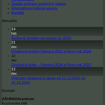
Zásady ochrany osobných údajov
Alternatívne riešenie sporov
Kontakt
Aktuality
14
feb
Žiadne
Sadbové zemiaky na sezónu jar 2026
komentáre
21
na
dec
Sadbové
Žiadne
Otváracie hodiny Vianoce 2025 a Nový rok 2026
zemiaky
komentá
22
na
na
dec
sezónu
Otvárac
Žiadne
Otváracia doba – Vianoce 2024 a Nový rok 2025
jar
hodiny
komentá
12
2026
Vianoce
na
dec
2025
Otvárac
Výpredaj skladových zásob od 12.12.2024 do
a
doba
Žiadne
31.12.2024
Nový
–
komentáre
Kontakt
na
rok
Vianoce
Výpredaj
2026
2024
ZÁHRADAcentrum
skladových
a
Kuchynská 688
zásob
Nový