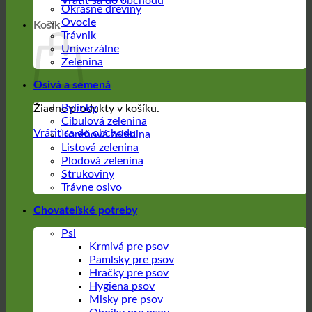
Vrátiť sa do obchodu
Okrasné dreviny
Ovocie
Košík
Trávnik
Univerzálne
Zelenina
Osivá a semená
Bylinky
Žiadne produkty v košíku.
Cibulová zelenina
Vrátiť sa do obchodu
Koreňová zelenina
Listová zelenina
Plodová zelenina
Strukoviny
Trávne osivo
Chovateľské potreby
Psi
Krmivá pre psov
Pamlsky pre psov
Hračky pre psov
Hygiena psov
Misky pre psov