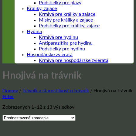
Podstielky pre plazy
Králiky, zajace
Krmivá pre králiky a zajace
Misky pre králiky a zajace
Podstielky pre králiky, zajace
Hydina
Krmivá pre hydinu
Antiparazitika pre hydinu
Podstielky pre hydinu
Hospodárske zvieratá
Krmivá pre hospodárske zvieratá
Hnojivá na trávnik
Domov
/
Trávnik a starostlivosť o trávnik
/
Hnojivá na trávnik
Filter
Zobrazených 1–12 z 13 výsledkov
Prejsť
na
obsah