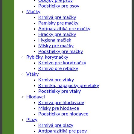
Obojky pre psov
Podstielky pre psov
Mačky
Krmivá pre mačky
Pamlsky pre mačky
Antiparazitiká pre mačky
Hračky pre mačky
Hygiena mačiek
Misky pre mačky
Podstielky pre mačky
Rybičky, korytnačky
Krmivo pre korytnačky
Krmivo pre rybičky
Vtáky
Krmivá pre vtáky
Krmítka, napájačky pre vtáky
Podstielky pre vtáky
Hlodavci
Krmivá pre hlodavcov
Misky pre hlodavce
Podstielky pre hlodavce
Plazy
Krmivá pre plazy
Antiparazitiká pre psov