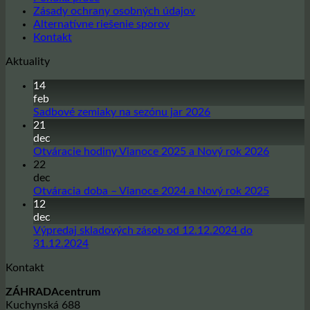
Zásady ochrany osobných údajov
Alternatívne riešenie sporov
Kontakt
Aktuality
14
feb
Žiadne
Sadbové zemiaky na sezónu jar 2026
komentáre
21
na
dec
Sadbové
Žiadne
Otváracie hodiny Vianoce 2025 a Nový rok 2026
zemiaky
komentá
22
na
na
dec
sezónu
Otvárac
Žiadne
Otváracia doba – Vianoce 2024 a Nový rok 2025
jar
hodiny
komentá
12
2026
Vianoce
na
dec
2025
Otvárac
Výpredaj skladových zásob od 12.12.2024 do
a
doba
Žiadne
31.12.2024
Nový
–
komentáre
Kontakt
na
rok
Vianoce
Výpredaj
2026
2024
ZÁHRADAcentrum
skladových
a
Kuchynská 688
zásob
Nový