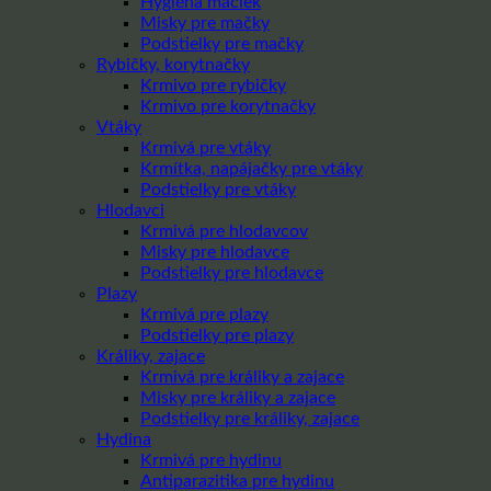
Hygiena mačiek
Misky pre mačky
Podstielky pre mačky
Rybičky, korytnačky
Krmivo pre rybičky
Krmivo pre korytnačky
Vtáky
Krmivá pre vtáky
Krmítka, napájačky pre vtáky
Podstielky pre vtáky
Hlodavci
Krmivá pre hlodavcov
Misky pre hlodavce
Podstielky pre hlodavce
Plazy
Krmivá pre plazy
Podstielky pre plazy
Králiky, zajace
Krmivá pre králiky a zajace
Misky pre králiky a zajace
Podstielky pre králiky, zajace
Hydina
Krmivá pre hydinu
Antiparazitika pre hydinu