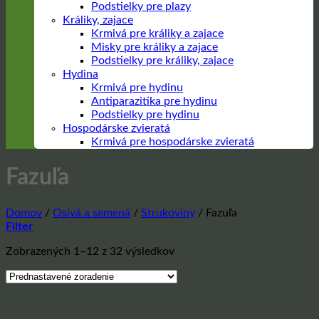
Podstielky pre plazy
Králiky, zajace
Krmivá pre králiky a zajace
Misky pre králiky a zajace
Podstielky pre králiky, zajace
Hydina
Krmivá pre hydinu
Antiparazitika pre hydinu
Podstielky pre hydinu
Hospodárske zvieratá
Krmivá pre hospodárske zvieratá
Fazuľa
Domov
/
Osivá a semená
/
Strukoviny
/
Fazuľa
Filter
Zobrazených 1–12 z 32 výsledkov
Prejsť
na
obsah