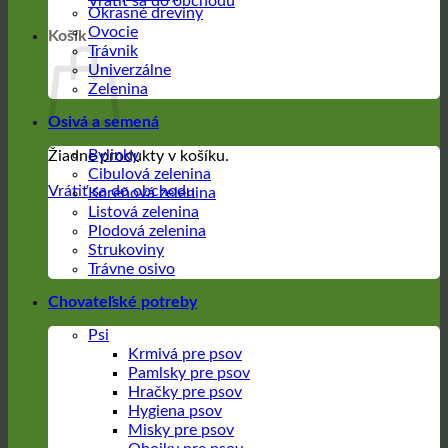
Vrátiť sa do obchodu
Okrasné dreviny
Ovocie
Košík
Trávnik
Univerzálne
Zelenina
Osivá a semená
Bylinky
Žiadne produkty v košíku.
Cibulová zelenina
Vrátiť sa do obchodu
Koreňová zelenina
Listová zelenina
Plodová zelenina
Strukoviny
Trávne osivo
Chovateľské potreby
Psi
Krmivá pre psov
Pamlsky pre psov
Hračky pre psov
Hygiena psov
Misky pre psov