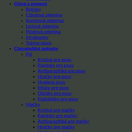
Osivá a semená
Bylinky
Cibulová zelenina
Koreňová zelenina
Listová zelenina
Plodová zelenina
Strukoviny
Trávne osivo
Chovateľské potreby
Psi
Krmivá pre psov
Pamlsky pre psov
Antiparazitiká pre psov
Hračky pre psov
Hygiena psov
Misky pre psov
Obojky pre psov
Podstielky pre psov
Mačky
Krmivá pre mačky
Pamlsky pre mačky
Antiparazitiká pre mačky
Hračky pre mačky