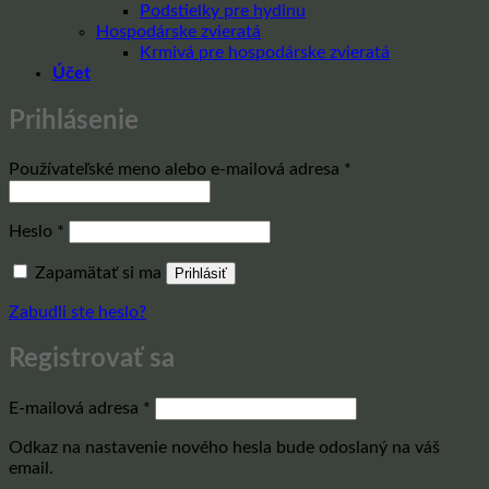
Podstielky pre hydinu
Hospodárske zvieratá
Krmivá pre hospodárske zvieratá
Účet
Prihlásenie
Povinné
Používateľské meno alebo e-mailová adresa
*
Povinné
Heslo
*
Zapamätať si ma
Prihlásiť
Zabudli ste heslo?
Registrovať sa
Povinné
E-mailová adresa
*
Odkaz na nastavenie nového hesla bude odoslaný na váš
email.