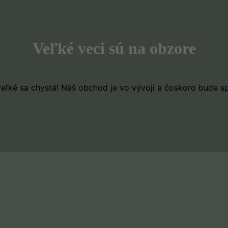
Veľké veci sú na obzore
eľké sa chystá! Náš obchod je vo vývoji a čoskoro bude s