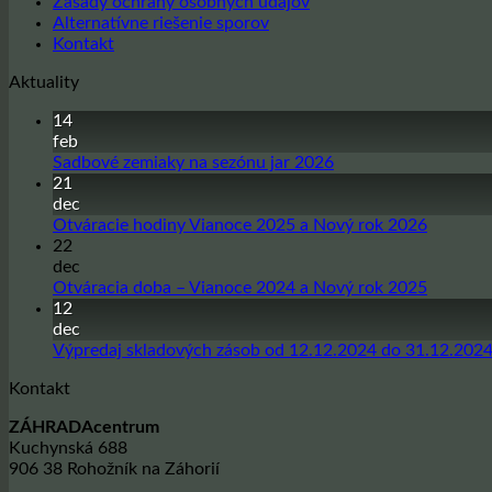
Zásady ochrany osobných údajov
Alternatívne riešenie sporov
Kontakt
Aktuality
14
feb
Žiadne
Sadbové zemiaky na sezónu jar 2026
komentáre
21
na
dec
Sadbové
Žiadne
Otváracie hodiny Vianoce 2025 a Nový rok 2026
zemiaky
komentá
22
na
na
dec
sezónu
Otvárac
Žiadne
Otváracia doba – Vianoce 2024 a Nový rok 2025
jar
hodiny
komentá
12
2026
Vianoce
na
dec
2025
Otvárac
Výpredaj skladových zásob od 12.12.2024 do 31.12.202
a
doba
Kontakt
Nový
–
rok
Vianoce
ZÁHRADAcentrum
2026
2024
Kuchynská 688
a
906 38 Rohožník na Záhorií
Nový