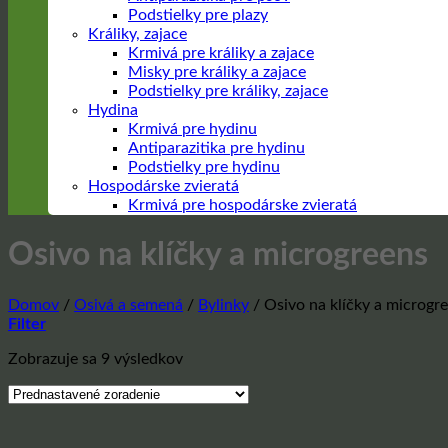
Podstielky pre plazy
Králiky, zajace
Krmivá pre králiky a zajace
Misky pre králiky a zajace
Podstielky pre králiky, zajace
Hydina
Krmivá pre hydinu
Antiparazitika pre hydinu
Podstielky pre hydinu
Hospodárske zvieratá
Krmivá pre hospodárske zvieratá
Osivo na klíčky a microgreens
Domov
/
Osivá a semená
/
Bylinky
/
Osivo na klíčky a microgr
Filter
Zobrazuje sa 9 výsledkov
Prejsť
na