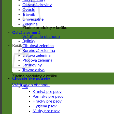
Kvety a kríky
Okrasné dreviny
Ovocie
Trávnik
Univerzálne
Zelenina
Žiadne produkty v košíku.
Osivá a semená
Vrátiť sa do obchodu
Bylinky
Košík
Cibulová zelenina
Koreňová zelenina
Listová zelenina
Plodová zelenina
Strukoviny
Trávne osivo
Žiadne produkty v košíku.
Chovateľské potreby
Vrátiť sa do obchodu
Psi
Krmivá pre psov
Pamlsky pre psov
Hračky pre psov
Hygiena psov
Misky pre psov