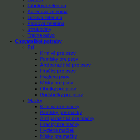
Cibulová zelenina
Koreňová zelenina
Listová zelenina
Plodová zelenina
Strukoviny
Trávne osivo
Chovateľské potreby
Psi
Krmivá pre psov
Pamlsky pre psov
Antiparazitiká pre psov
Hračky pre psov
Hygiena psov
Misky pre psov
Obojky pre psov
Podstielky pre psov
Mačky
Krmivá pre mačky
Pamlsky pre mačky
Antiparazitiká pre mačky
Hračky pre mačky
Hygiena mačiek
Misky pre mačky