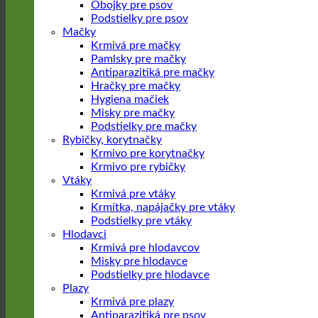
Obojky pre psov
Podstielky pre psov
Mačky
Krmivá pre mačky
Pamlsky pre mačky
Antiparazitiká pre mačky
Hračky pre mačky
Hygiena mačiek
Misky pre mačky
Podstielky pre mačky
Rybičky, korytnačky
Krmivo pre korytnačky
Krmivo pre rybičky
Vtáky
Krmivá pre vtáky
Krmítka, napájačky pre vtáky
Podstielky pre vtáky
Hlodavci
Krmivá pre hlodavcov
Misky pre hlodavce
Podstielky pre hlodavce
Plazy
Krmivá pre plazy
Antiparazitiká pre psov