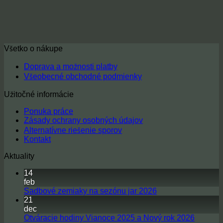
Všetko o nákupe
Doprava a možnosti platby
Všeobecné obchodné podmienky
Užitočné informácie
Ponuka práce
Zásady ochrany osobných údajov
Alternatívne riešenie sporov
Kontakt
Aktuality
14
feb
Sadbové zemiaky na sezónu jar 2026
Žiadne
21
komentáre
dec
na
Otváracie hodiny Vianoce 2025 a Nový rok 2026
Sadbové
Žiadne