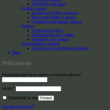
Podstielky pre plazy
Králiky, zajace
Krmivá pre králiky a zajace
Misky pre králiky a zajace
Podstielky pre králiky, zajace
Hydina
Krmivá pre hydinu
Antiparazitika pre hydinu
Podstielky pre hydinu
Hospodárske zvieratá
Krmivá pre hospodárske zvieratá
Účet
Prihlásenie
Povinné
Používateľské meno alebo e-mailová adresa
*
Povinné
Heslo
*
Zapamätať si ma
Prihlásiť
Zabudli ste heslo?