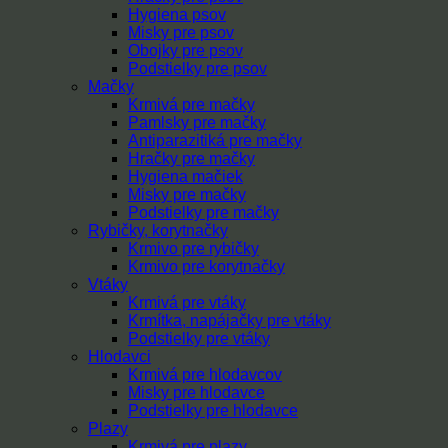
Hygiena psov
Misky pre psov
Obojky pre psov
Podstielky pre psov
Mačky
Krmivá pre mačky
Pamlsky pre mačky
Antiparazitiká pre mačky
Hračky pre mačky
Hygiena mačiek
Misky pre mačky
Podstielky pre mačky
Rybičky, korytnačky
Krmivo pre rybičky
Krmivo pre korytnačky
Vtáky
Krmivá pre vtáky
Krmítka, napájačky pre vtáky
Podstielky pre vtáky
Hlodavci
Krmivá pre hlodavcov
Misky pre hlodavce
Podstielky pre hlodavce
Plazy
Krmivá pre plazy