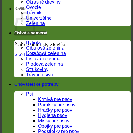
Okrasné dreviny
Ovocie
Košík
Trávnik
Univerzálne
Zelenina
Osivá a semená
Bylinky
Žiadne produkty v košíku.
Cibulová zelenina
Koreňová zelenina
Vrátiť sa do obchodu
Listová zelenina
Plodová zelenina
Strukoviny
Trávne osivo
Chovateľské potreby
Psi
Krmivá pre psov
Pamlsky pre psov
Hračky pre psov
Hygiena psov
Misky pre psov
Obojky pre psov
Podstielky pre psov