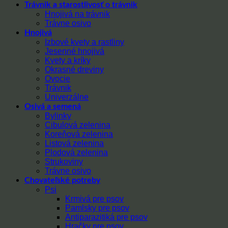
Trávnik a starostlivosť o trávnik
Hnojivá na trávnik
Trávne osivo
Hnojivá
Izbové kvety a rastliny
Jesenné hnojivá
Kvety a kríky
Okrasné dreviny
Ovocie
Trávnik
Univerzálne
Osivá a semená
Bylinky
Cibulová zelenina
Koreňová zelenina
Listová zelenina
Plodová zelenina
Strukoviny
Trávne osivo
Chovateľské potreby
Psi
Krmivá pre psov
Pamlsky pre psov
Antiparazitiká pre psov
Hračky pre psov