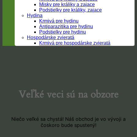
Misky pre králiky a zajace
Podstielky pre králiky, zajace
Hydina
Krmivá pre hydinu
Antiparazitika pre hydinu
Podstielky pre hydinu
Hospodárske zvieratá
Krmivá pre hospodárske zvieratá
Prejsť
na
obsah
Veľké veci sú na obzore
Niečo veľké sa chystá! Náš obchod je vo vývoji a
čoskoro bude spustený!