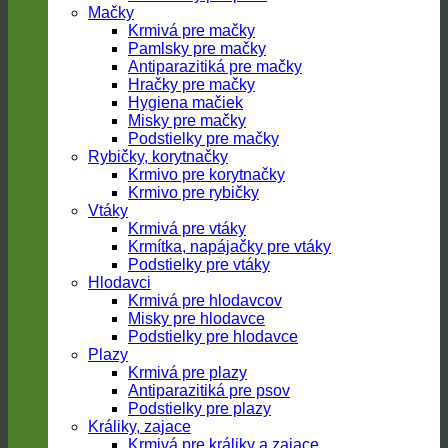
Mačky
Krmivá pre mačky
Pamlsky pre mačky
Antiparazitiká pre mačky
Hračky pre mačky
Hygiena mačiek
Misky pre mačky
Podstielky pre mačky
Rybičky, korytnačky
Krmivo pre korytnačky
Krmivo pre rybičky
Vtáky
Krmivá pre vtáky
Krmítka, napájačky pre vtáky
Podstielky pre vtáky
Hlodavci
Krmivá pre hlodavcov
Misky pre hlodavce
Podstielky pre hlodavce
Plazy
Krmivá pre plazy
Antiparazitiká pre psov
Podstielky pre plazy
Králiky, zajace
Krmivá pre králiky a zajace