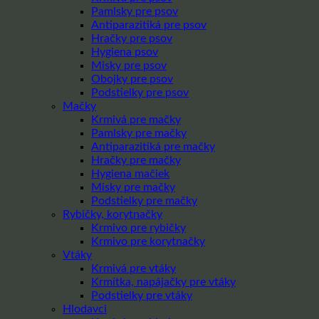
Pamlsky pre psov
Antiparazitiká pre psov
Hračky pre psov
Hygiena psov
Misky pre psov
Obojky pre psov
Podstielky pre psov
Mačky
Krmivá pre mačky
Pamlsky pre mačky
Antiparazitiká pre mačky
Hračky pre mačky
Hygiena mačiek
Misky pre mačky
Podstielky pre mačky
Rybičky, korytnačky
Krmivo pre rybičky
Krmivo pre korytnačky
Vtáky
Krmivá pre vtáky
Krmítka, napájačky pre vtáky
Podstielky pre vtáky
Hlodavci