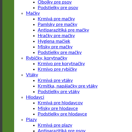
Obojky pre psov
Podstielky pre psov
Mačky
Krmivá pre mačky
Pamlsky pre mačky
Antiparazitiká pre mačky
Hračky pre mačky
Hygiena mačiek
Misky pre mačky
Podstielky pre mačky
Rybičky, korytnačky
Krmivo pre korytnačky
Krmivo pre rybičky
Vtáky
Krmivá pre vtáky
Krmítka, napájačky pre vtáky
Podstielky pre vtáky
Hlodavci
Krmivá pre hlodavcov
Misky pre hlodavce
Podstielky pre hlodavce
Plazy
Krmivá pre plazy
Antiparazitiká pre psov