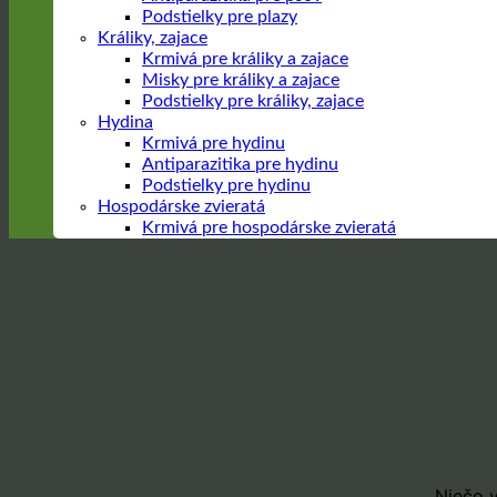
Podstielky pre plazy
Králiky, zajace
Krmivá pre králiky a zajace
Misky pre králiky a zajace
Podstielky pre králiky, zajace
Hydina
Krmivá pre hydinu
Antiparazitika pre hydinu
Podstielky pre hydinu
Hospodárske zvieratá
Krmivá pre hospodárske zvieratá
Prejsť
na
obsah
Niečo v