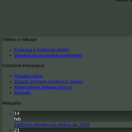
Všetko o nákupe
Doprava a možnosti platby
Všeobecné obchodné podmienky
Užitočné informácie
Ponuka práce
Zásady ochrany osobných údajov
Alternatívne riešenie sporov
Kontakt
Aktuality
14
feb
Žiadne
Sadbové zemiaky na sezónu jar 2026
komentáre
21