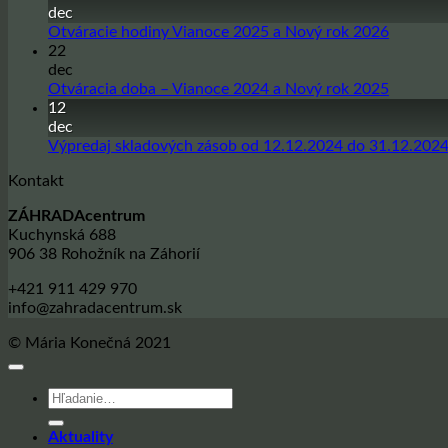
na
dec
Sadbové
Žiadne
Otváracie hodiny Vianoce 2025 a Nový rok 2026
zemiaky
komentá
22
na
na
dec
sezónu
Otvárac
Žiadne
Otváracia doba – Vianoce 2024 a Nový rok 2025
jar
hodiny
komentá
12
2026
Vianoce
na
dec
2025
Otvárac
Výpredaj skladových zásob od 12.12.2024 do 31.12.202
a
doba
Kontakt
Nový
–
rok
Vianoce
ZÁHRADAcentrum
2026
2024
Kuchynská 688
a
906 38 Rohožník na Záhorií
Nový
rok
+421 911 429 970
2025
info@zahradacentrum.sk
© Mária Konečná 2021
Hľadať:
Aktuality