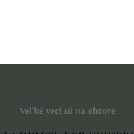
Veľké veci sú na obzore
eľké sa chystá! Náš obchod je vo vývoji a čoskoro bude s