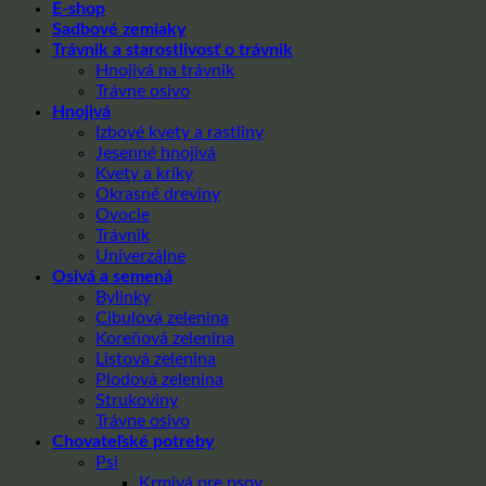
E-shop
Sadbové zemiaky
Trávnik a starostlivosť o trávnik
Hnojivá na trávnik
Trávne osivo
Hnojivá
Izbové kvety a rastliny
Jesenné hnojivá
Kvety a kríky
Okrasné dreviny
Ovocie
Trávnik
Univerzálne
Osivá a semená
Bylinky
Cibulová zelenina
Koreňová zelenina
Listová zelenina
Plodová zelenina
Strukoviny
Trávne osivo
Chovateľské potreby
Psi
Krmivá pre psov