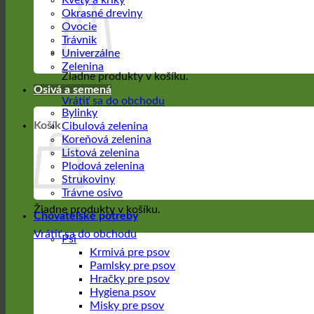
Kvety a kríky
Okrasné dreviny
Ovocie
Trávnik
Univerzálne
Zelenina
Žiadne produkty v košíku.
Osivá a semená
Vrátiť sa do obchodu
Bylinky
Košík
Cibulová zelenina
Koreňová zelenina
Listová zelenina
Plodová zelenina
Strukoviny
Trávne osivo
Žiadne produkty v košíku.
Chovateľské potreby
Vrátiť sa do obchodu
Psi
Krmivá pre psov
Pamlsky pre psov
Hračky pre psov
Hygiena psov
Misky pre psov