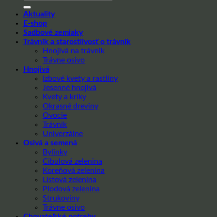
Aktuality
E-shop
Sadbové zemiaky
Trávnik a starostlivosť o trávnik
Hnojivá na trávnik
Trávne osivo
Hnojivá
Izbové kvety a rastliny
Jesenné hnojivá
Kvety a kríky
Okrasné dreviny
Ovocie
Trávnik
Univerzálne
Osivá a semená
Bylinky
Cibulová zelenina
Koreňová zelenina
Listová zelenina
Plodová zelenina
Strukoviny
Trávne osivo
Chovateľské potreby