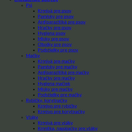
Psi
Krmivá pre psov
Pamlsky pre psov
Antiparazitiká pre psov
Hračky pre psov
Hygiena psov
Misky pre psov
Obojky pre psov
Podstielky pre psov
Mačky
Krmivá pre mačky
Pamlsky pre mačky
Antiparazitiká pre mačky
Hračky pre mačky
Hygiena mačiek
Misky pre mačky
Podstielky pre mačky
Rybičky, korytnačky
Krmivo pre rybičky
Krmivo pre korytnačky
Vtáky
Krmivá pre vtáky
Krmítka, napájačky pre vtáky