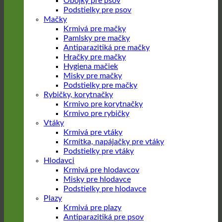
Obojky pre psov
Podstielky pre psov
Mačky
Krmivá pre mačky
Pamlsky pre mačky
Antiparazitiká pre mačky
Hračky pre mačky
Hygiena mačiek
Misky pre mačky
Podstielky pre mačky
Rybičky, korytnačky
Krmivo pre korytnačky
Krmivo pre rybičky
Vtáky
Krmivá pre vtáky
Krmítka, napájačky pre vtáky
Podstielky pre vtáky
Hlodavci
Krmivá pre hlodavcov
Misky pre hlodavce
Podstielky pre hlodavce
Plazy
Krmivá pre plazy
Antiparazitiká pre psov