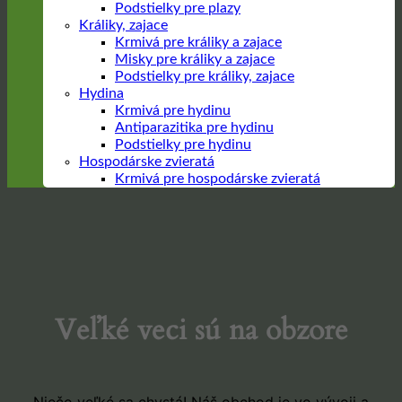
Podstielky pre plazy
Králiky, zajace
Krmivá pre králiky a zajace
Misky pre králiky a zajace
Podstielky pre králiky, zajace
Hydina
Krmivá pre hydinu
Antiparazitika pre hydinu
Podstielky pre hydinu
Hospodárske zvieratá
Krmivá pre hospodárske zvieratá
Prejsť
na
obsah
Veľké veci sú na obzore
Niečo veľké sa chystá! Náš obchod je vo vývoji a