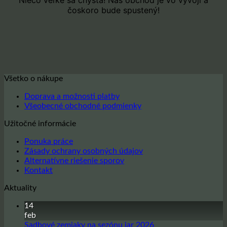
čoskoro bude spustený!
Všetko o nákupe
Doprava a možnosti platby
Všeobecné obchodné podmienky
Užitočné informácie
Ponuka práce
Zásady ochrany osobných údajov
Alternatívne riešenie sporov
Kontakt
Aktuality
14
feb
Žiadne
Sadbové zemiaky na sezónu jar 2026