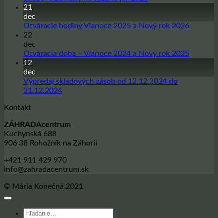
komentáre
21
na
dec
Sadbové
Žiadne
Otváracie hodiny Vianoce 2025 a Nový rok 2026
zemiaky
komentá
22
na
na
dec
sezónu
Otvárac
Žiadne
Otváracia doba – Vianoce 2024 a Nový rok 2025
jar
hodiny
komentá
12
2026
Vianoce
na
dec
2025
Otvárac
Výpredaj skladových zásob od 12.12.2024 do
a
doba
Žiadne
31.12.2024
Nový
–
komentáre
Kontakt
na
rok
Vianoce
Výpredaj
2026
2024
ZÁHRADAcentrum
skladových
a
Kuchynská 688
zásob
Nový
906 38 Rohožník na Záhorií
od
rok
12.12.2024
2025
+421 911 429 970
do
info@zahradacentrum.sk
31.12.2024
© Mária Konečná 2021
Hľadať: