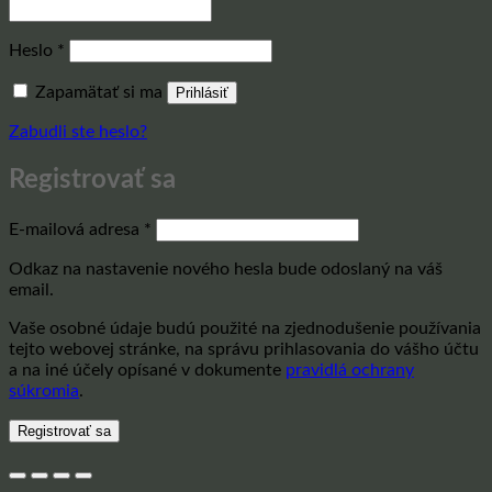
Povinné
Heslo
*
Zapamätať si ma
Prihlásiť
Zabudli ste heslo?
Registrovať sa
Povinné
E-mailová adresa
*
Odkaz na nastavenie nového hesla bude odoslaný na váš
email.
Vaše osobné údaje budú použité na zjednodušenie používania
tejto webovej stránke, na správu prihlasovania do vášho účtu
a na iné účely opísané v dokumente
pravidlá ochrany
súkromia
.
Registrovať sa