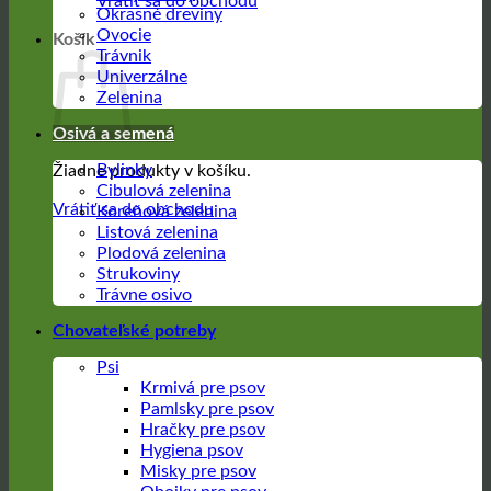
Vrátiť sa do obchodu
Okrasné dreviny
Ovocie
Košík
Trávnik
Univerzálne
Zelenina
Osivá a semená
Bylinky
Žiadne produkty v košíku.
Cibulová zelenina
Vrátiť sa do obchodu
Koreňová zelenina
Listová zelenina
Plodová zelenina
Strukoviny
Trávne osivo
Chovateľské potreby
Psi
Krmivá pre psov
Pamlsky pre psov
Hračky pre psov
Hygiena psov
Misky pre psov