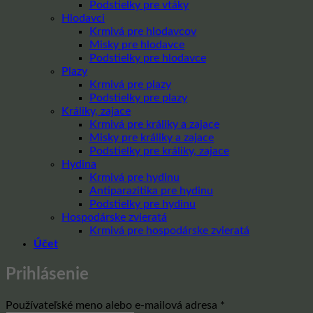
Podstielky pre vtáky
Hlodavci
Krmivá pre hlodavcov
Misky pre hlodavce
Podstielky pre hlodavce
Plazy
Krmivá pre plazy
Podstielky pre plazy
Králiky, zajace
Krmivá pre králiky a zajace
Misky pre králiky a zajace
Podstielky pre králiky, zajace
Hydina
Krmivá pre hydinu
Antiparazitika pre hydinu
Podstielky pre hydinu
Hospodárske zvieratá
Krmivá pre hospodárske zvieratá
Účet
Prihlásenie
Povinné
Používateľské meno alebo e-mailová adresa
*