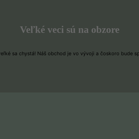
Veľké veci sú na obzore
eľké sa chystá! Náš obchod je vo vývoji a čoskoro bude s