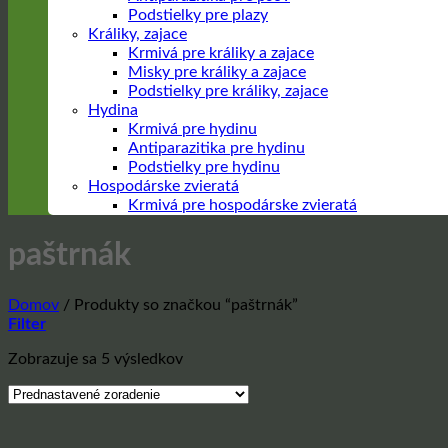
Podstielky pre plazy
Králiky, zajace
Krmivá pre králiky a zajace
Misky pre králiky a zajace
Podstielky pre králiky, zajace
Hydina
Krmivá pre hydinu
Antiparazitika pre hydinu
Podstielky pre hydinu
Hospodárske zvieratá
Krmivá pre hospodárske zvieratá
paštrnák
Domov
/
Produkty so značkou “paštrnák”
Filter
Zobrazuje sa 5 výsledkov
Prejsť
na