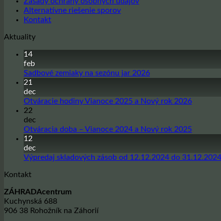
Zásady ochrany osobných údajov
Alternatívne riešenie sporov
Kontakt
Aktuality
14
feb
Žiadne
Sadbové zemiaky na sezónu jar 2026
komentáre
21
na
dec
Sadbové
Žiadne
Otváracie hodiny Vianoce 2025 a Nový rok 2026
zemiaky
komentá
22
na
na
dec
sezónu
Otvárac
Žiadne
Otváracia doba – Vianoce 2024 a Nový rok 2025
jar
hodiny
komentá
12
2026
Vianoce
na
dec
2025
Otvárac
Výpredaj skladových zásob od 12.12.2024 do 31.12.202
a
doba
Kontakt
Nový
–
rok
Vianoce
ZÁHRADAcentrum
2026
2024
Kuchynská 688
a
906 38 Rohožník na Záhorií
Nový