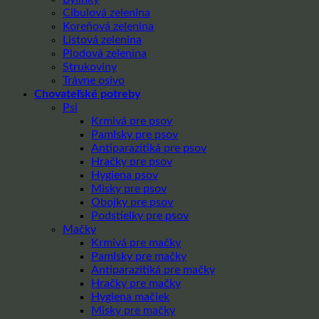
Cibulová zelenina
Koreňová zelenina
Listová zelenina
Plodová zelenina
Strukoviny
Trávne osivo
Chovateľské potreby
Psi
Krmivá pre psov
Pamlsky pre psov
Antiparazitiká pre psov
Hračky pre psov
Hygiena psov
Misky pre psov
Obojky pre psov
Podstielky pre psov
Mačky
Krmivá pre mačky
Pamlsky pre mačky
Antiparazitiká pre mačky
Hračky pre mačky
Hygiena mačiek
Misky pre mačky