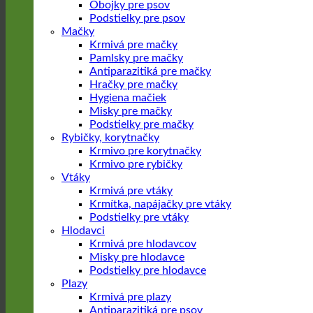
Obojky pre psov
Podstielky pre psov
Mačky
Krmivá pre mačky
Pamlsky pre mačky
Antiparazitiká pre mačky
Hračky pre mačky
Hygiena mačiek
Misky pre mačky
Podstielky pre mačky
Rybičky, korytnačky
Krmivo pre korytnačky
Krmivo pre rybičky
Vtáky
Krmivá pre vtáky
Krmítka, napájačky pre vtáky
Podstielky pre vtáky
Hlodavci
Krmivá pre hlodavcov
Misky pre hlodavce
Podstielky pre hlodavce
Plazy
Krmivá pre plazy
Antiparazitiká pre psov