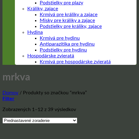
Podstielky pre plazy
Králiky, zajace
Krmivá pre králiky a zajace
Misky pre králiky a zajace
Podstielky pre králiky, zajace
Hydina
Krmivá pre hydinu
Antiparazitika pre hydinu
Podstielky pre hydinu
Hospodárske zvieratá
Krmivá pre hospodárske zvieratá
mrkva
Domov
/
Produkty so značkou “mrkva”
Filter
Zobrazených 1–12 z 39 výsledkov
Prejsť
na
obsah