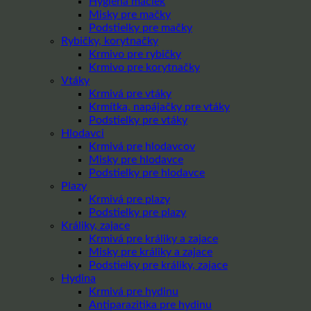
Hygiena mačiek
Misky pre mačky
Podstielky pre mačky
Rybičky, korytnačky
Krmivo pre rybičky
Krmivo pre korytnačky
Vtáky
Krmivá pre vtáky
Krmítka, napájačky pre vtáky
Podstielky pre vtáky
Hlodavci
Krmivá pre hlodavcov
Misky pre hlodavce
Podstielky pre hlodavce
Plazy
Krmivá pre plazy
Podstielky pre plazy
Králiky, zajace
Krmivá pre králiky a zajace
Misky pre králiky a zajace
Podstielky pre králiky, zajace
Hydina
Krmivá pre hydinu
Antiparazitika pre hydinu