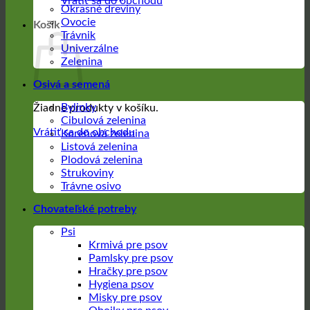
Vrátiť sa do obchodu
Okrasné dreviny
Ovocie
Košík
Trávnik
Univerzálne
Zelenina
Osivá a semená
Bylinky
Žiadne produkty v košíku.
Cibulová zelenina
Vrátiť sa do obchodu
Koreňová zelenina
Listová zelenina
Plodová zelenina
Strukoviny
Trávne osivo
Chovateľské potreby
Psi
Krmivá pre psov
Pamlsky pre psov
Hračky pre psov
Hygiena psov
Misky pre psov