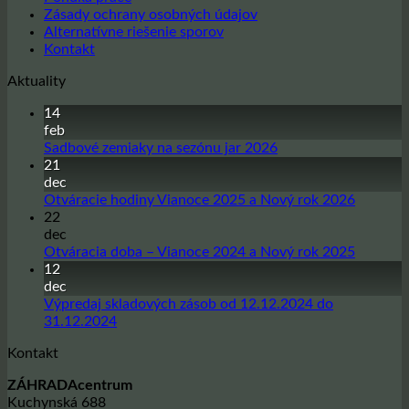
Zásady ochrany osobných údajov
Alternatívne riešenie sporov
Kontakt
Aktuality
14
feb
Žiadne
Sadbové zemiaky na sezónu jar 2026
komentáre
21
na
dec
Sadbové
Žiadne
Otváracie hodiny Vianoce 2025 a Nový rok 2026
zemiaky
komentá
22
na
na
dec
sezónu
Otvárac
Žiadne
Otváracia doba – Vianoce 2024 a Nový rok 2025
jar
hodiny
komentá
12
2026
Vianoce
na
dec
2025
Otvárac
Výpredaj skladových zásob od 12.12.2024 do
a
doba
Žiadne
31.12.2024
Nový
–
komentáre
Kontakt
na
rok
Vianoce
Výpredaj
2026
2024
ZÁHRADAcentrum
skladových
a
Kuchynská 688
zásob
Nový