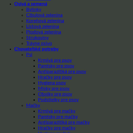
Osivá a semená
Bylinky
Cibulová zelenina
Koreňová zelenina
Listová zelenina
Plodová zelenina
Strukoviny
Trávne osivo
Chovateľské potreby
Psi
Krmivá pre psov
Pamlsky pre psov
Antiparazitiká pre psov
Hračky pre psov
Hygiena psov
Misky pre psov
Obojky pre psov
Podstielky pre psov
Mačky
Krmivá pre mačky
Pamlsky pre mačky
Antiparazitiká pre mačky
Hračky pre mačky