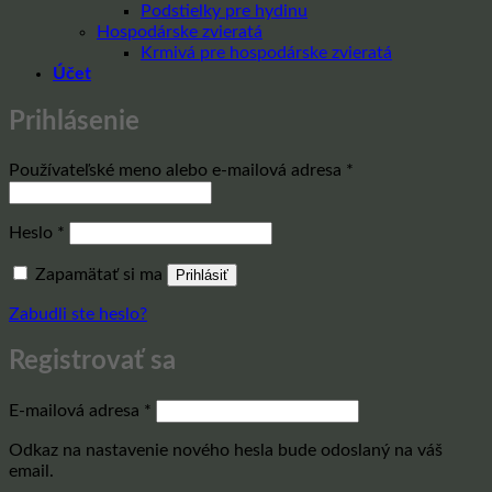
Podstielky pre hydinu
Hospodárske zvieratá
Krmivá pre hospodárske zvieratá
Účet
Prihlásenie
Povinné
Používateľské meno alebo e-mailová adresa
*
Povinné
Heslo
*
Zapamätať si ma
Prihlásiť
Zabudli ste heslo?
Registrovať sa
Povinné
E-mailová adresa
*
Odkaz na nastavenie nového hesla bude odoslaný na váš
email.