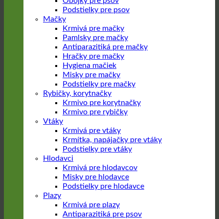
Obojky pre psov
Podstielky pre psov
Mačky
Krmivá pre mačky
Pamlsky pre mačky
Antiparazitiká pre mačky
Hračky pre mačky
Hygiena mačiek
Misky pre mačky
Podstielky pre mačky
Rybičky, korytnačky
Krmivo pre korytnačky
Krmivo pre rybičky
Vtáky
Krmivá pre vtáky
Krmítka, napájačky pre vtáky
Podstielky pre vtáky
Hlodavci
Krmivá pre hlodavcov
Misky pre hlodavce
Podstielky pre hlodavce
Plazy
Krmivá pre plazy
Antiparazitiká pre psov