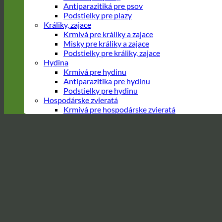
Antiparazitiká pre psov
Podstielky pre plazy
Králiky, zajace
Krmivá pre králiky a zajace
Misky pre králiky a zajace
Podstielky pre králiky, zajace
Hydina
Krmivá pre hydinu
Antiparazitika pre hydinu
Podstielky pre hydinu
Hospodárske zvieratá
Krmivá pre hospodárske zvieratá
Prejsť
na
obsah