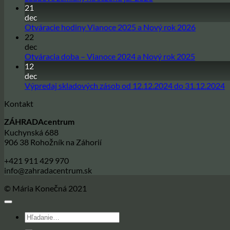
21
komentáre
na
dec
Sadbové
Žiadne
Otváracie hodiny Vianoce 2025 a Nový rok 2026
zemiaky
22
komentár
na
na
dec
sezónu
Otváracie
Žiadne
Otváracia doba – Vianoce 2024 a Nový rok 2025
jar
hodiny
12
komentár
2026
na
Vianoce
dec
Otváracia
2025
Ž
Výpredaj skladových zásob od 12.12.2024 do 31.12.2024
doba
a
k
Kontakt
–
Nový
n
Vianoce
rok
V
ZÁHRADAcentrum
2024
2026
s
Kuchynská 688
a
z
906 38 Rohožník na Záhorií
Nový
o
rok
1
+421 911 429 970
2025
d
info@zahradacentrum.sk
3
© Mária Konečná 2021
Hľadať: