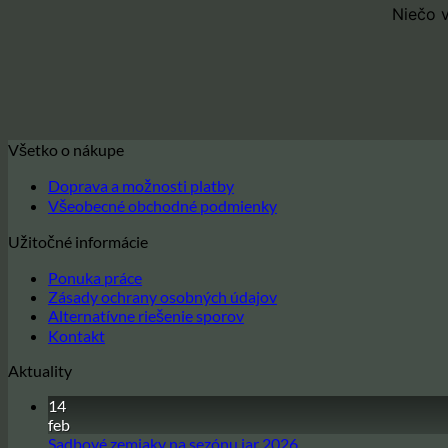
Niečo v
Všetko o nákupe
Doprava a možnosti platby
Všeobecné obchodné podmienky
Užitočné informácie
Ponuka práce
Zásady ochrany osobných údajov
Alternatívne riešenie sporov
Kontakt
Aktuality
14
feb
Žiadne
Sadbové zemiaky na sezónu jar 2026