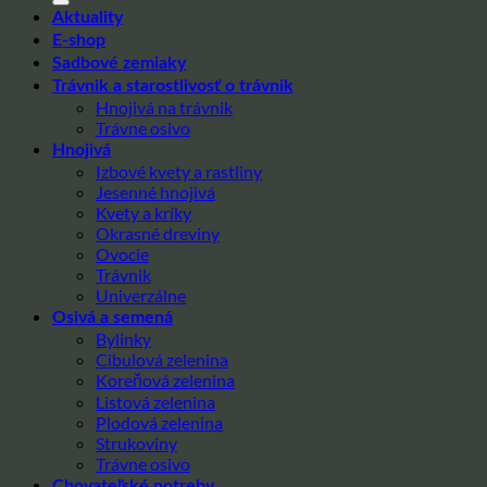
Aktuality
E-shop
Sadbové zemiaky
Trávnik a starostlivosť o trávnik
Hnojivá na trávnik
Trávne osivo
Hnojivá
Izbové kvety a rastliny
Jesenné hnojivá
Kvety a kríky
Okrasné dreviny
Ovocie
Trávnik
Univerzálne
Osivá a semená
Bylinky
Cibulová zelenina
Koreňová zelenina
Listová zelenina
Plodová zelenina
Strukoviny
Trávne osivo
Chovateľské potreby