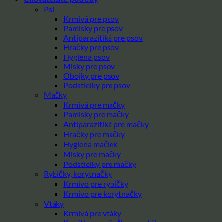
Psi
Krmivá pre psov
Pamlsky pre psov
Antiparazitiká pre psov
Hračky pre psov
Hygiena psov
Misky pre psov
Obojky pre psov
Podstielky pre psov
Mačky
Krmivá pre mačky
Pamlsky pre mačky
Antiparazitiká pre mačky
Hračky pre mačky
Hygiena mačiek
Misky pre mačky
Podstielky pre mačky
Rybičky, korytnačky
Krmivo pre rybičky
Krmivo pre korytnačky
Vtáky
Krmivá pre vtáky