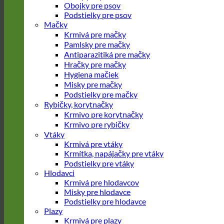
Obojky pre psov
Podstielky pre psov
Mačky
Krmivá pre mačky
Pamlsky pre mačky
Antiparazitiká pre mačky
Hračky pre mačky
Hygiena mačiek
Misky pre mačky
Podstielky pre mačky
Rybičky, korytnačky
Krmivo pre korytnačky
Krmivo pre rybičky
Vtáky
Krmivá pre vtáky
Krmítka, napájačky pre vtáky
Podstielky pre vtáky
Hlodavci
Krmivá pre hlodavcov
Misky pre hlodavce
Podstielky pre hlodavce
Plazy
Krmivá pre plazy