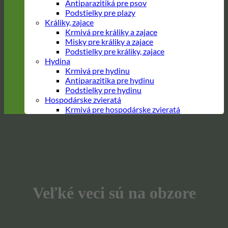
Antiparazitiká pre psov
Podstielky pre plazy
Králiky, zajace
Krmivá pre králiky a zajace
Misky pre králiky a zajace
Podstielky pre králiky, zajace
Hydina
Krmivá pre hydinu
Antiparazitika pre hydinu
Podstielky pre hydinu
Hospodárske zvieratá
Krmivá pre hospodárske zvieratá
Prejsť
na
obsah
Veľké veci sú na obzore