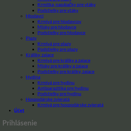
Krmítka, napájačky pre vtáky
Podstielky pre vtáky
Hlodavci
Krmivá pre hlodavcov
Misky pre hlodavce
Podstielky pre hlodavce
Plazy
Krmivá pre plazy
Podstielky pre plazy
Králiky, zajace
Krmivá pre králiky a zajace
Misky pre králiky a zajace
Podstielky pre králiky, zajace
Hydina
Krmivá pre hydinu
Antiparazitika pre hydinu
Podstielky pre hydinu
Hospodárske zvieratá
Krmivá pre hospodárske zvieratá
Účet
Prihlásenie