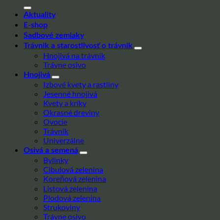
Aktuality
E-shop
Sadbové zemiaky
Trávnik a starostlivosť o trávnik
Hnojivá na trávnik
Trávne osivo
Hnojivá
Izbové kvety a rastliny
Jesenné hnojivá
Kvety a kríky
Okrasné dreviny
Ovocie
Trávnik
Univerzálne
Osivá a semená
Bylinky
Cibulová zelenina
Koreňová zelenina
Listová zelenina
Plodová zelenina
Strukoviny
Trávne osivo