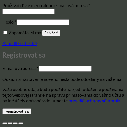
Povinné
Používateľské meno alebo e-mailová adresa
*
Povinné
Heslo
*
Zapamätať si ma
Prihlásiť
Zabudli ste heslo?
Registrovať sa
Povinné
E-mailová adresa
*
Odkaz na nastavenie nového hesla bude odoslaný na váš email.
Vaše osobné údaje budú použité na zjednodušenie používania
tejto webovej stránke, na správu prihlasovania do vášho účtu a
na iné účely opísané v dokumente
pravidlá ochrany súkromia
.
Registrovať sa