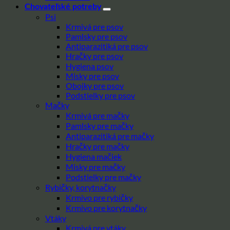
Chovateľské potreby
Psi
Krmivá pre psov
Pamlsky pre psov
Antiparazitiká pre psov
Hračky pre psov
Hygiena psov
Misky pre psov
Obojky pre psov
Podstielky pre psov
Mačky
Krmivá pre mačky
Pamlsky pre mačky
Antiparazitiká pre mačky
Hračky pre mačky
Hygiena mačiek
Misky pre mačky
Podstielky pre mačky
Rybičky, korytnačky
Krmivo pre rybičky
Krmivo pre korytnačky
Vtáky
Krmivá pre vtáky