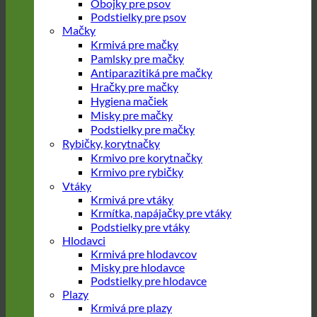
Obojky pre psov
Podstielky pre psov
Mačky
Krmivá pre mačky
Pamlsky pre mačky
Antiparazitiká pre mačky
Hračky pre mačky
Hygiena mačiek
Misky pre mačky
Podstielky pre mačky
Rybičky, korytnačky
Krmivo pre korytnačky
Krmivo pre rybičky
Vtáky
Krmivá pre vtáky
Krmítka, napájačky pre vtáky
Podstielky pre vtáky
Hlodavci
Krmivá pre hlodavcov
Misky pre hlodavce
Podstielky pre hlodavce
Plazy
Krmivá pre plazy