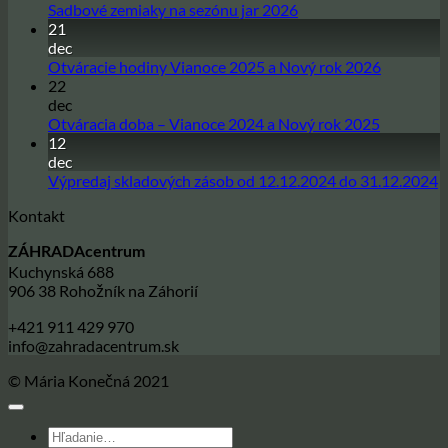
Žiadne
Sadbové zemiaky na sezónu jar 2026
21
komentáre
na
dec
Sadbové
Žiadne
Otváracie hodiny Vianoce 2025 a Nový rok 2026
zemiaky
22
komentár
na
na
dec
sezónu
Otváracie
Žiadne
Otváracia doba – Vianoce 2024 a Nový rok 2025
jar
hodiny
12
komentár
2026
na
Vianoce
dec
Otváracia
2025
Ž
Výpredaj skladových zásob od 12.12.2024 do 31.12.2024
doba
a
k
Kontakt
–
Nový
n
Vianoce
rok
V
ZÁHRADAcentrum
2024
2026
s
Kuchynská 688
a
z
906 38 Rohožník na Záhorií
Nový
o
rok
1
+421 911 429 970
2025
d
info@zahradacentrum.sk
3
© Mária Konečná 2021
Hľadať: