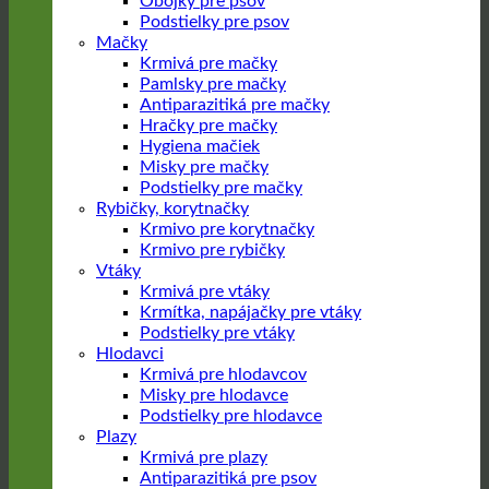
Obojky pre psov
Podstielky pre psov
Mačky
Krmivá pre mačky
Pamlsky pre mačky
Antiparazitiká pre mačky
Hračky pre mačky
Hygiena mačiek
Misky pre mačky
Podstielky pre mačky
Rybičky, korytnačky
Krmivo pre korytnačky
Krmivo pre rybičky
Vtáky
Krmivá pre vtáky
Krmítka, napájačky pre vtáky
Podstielky pre vtáky
Hlodavci
Krmivá pre hlodavcov
Misky pre hlodavce
Podstielky pre hlodavce
Plazy
Krmivá pre plazy
Antiparazitiká pre psov