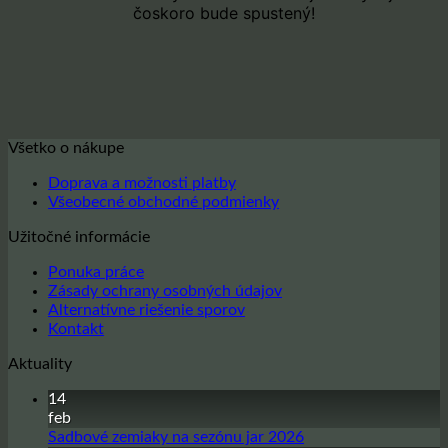
čoskoro bude spustený!
Všetko o nákupe
Doprava a možnosti platby
Všeobecné obchodné podmienky
Užitočné informácie
Ponuka práce
Zásady ochrany osobných údajov
Alternatívne riešenie sporov
Kontakt
Aktuality
14
feb
Žiadne
Sadbové zemiaky na sezónu jar 2026