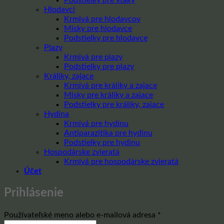
Hlodavci
Krmivá pre hlodavcov
Misky pre hlodavce
Podstielky pre hlodavce
Plazy
Krmivá pre plazy
Podstielky pre plazy
Králiky, zajace
Krmivá pre králiky a zajace
Misky pre králiky a zajace
Podstielky pre králiky, zajace
Hydina
Krmivá pre hydinu
Antiparazitika pre hydinu
Podstielky pre hydinu
Hospodárske zvieratá
Krmivá pre hospodárske zvieratá
Účet
Prihlásenie
Povinné
Používateľské meno alebo e-mailová adresa
*