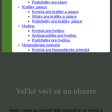
Podstielky pre plazy
Králiky, zajace
Krmivá pre králiky a zajace
Misky pre králiky a zajace
Podstielky pre králiky, zajace
Hydina
Krmivá pre hydinu
Antiparazitika pre hydinu
Podstielky pre hydinu
Hospodárske zvieratá
Krmivá pre hospodárske zvieratá
Prejsť
na
obsah
Veľké veci sú na obzore
Niečo veľké sa chystá! Náš obchod je vo vývoji a