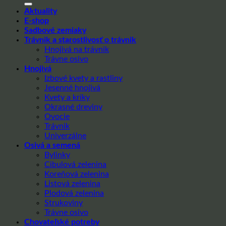
Aktuality
E-shop
Sadbové zemiaky
Trávnik a starostlivosť o trávnik
Hnojivá na trávnik
Trávne osivo
Hnojivá
Izbové kvety a rastliny
Jesenné hnojivá
Kvety a kríky
Okrasné dreviny
Ovocie
Trávnik
Univerzálne
Osivá a semená
Bylinky
Cibulová zelenina
Koreňová zelenina
Listová zelenina
Plodová zelenina
Strukoviny
Trávne osivo
Chovateľské potreby