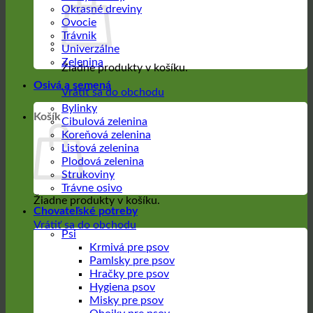
Okrasné dreviny
Ovocie
Trávnik
Univerzálne
Zelenina
Žiadne produkty v košíku.
Osivá a semená
Vrátiť sa do obchodu
Bylinky
Košík
Cibulová zelenina
Koreňová zelenina
Listová zelenina
Plodová zelenina
Strukoviny
Trávne osivo
Žiadne produkty v košíku.
Chovateľské potreby
Vrátiť sa do obchodu
Psi
Krmivá pre psov
Pamlsky pre psov
Hračky pre psov
Hygiena psov
Misky pre psov