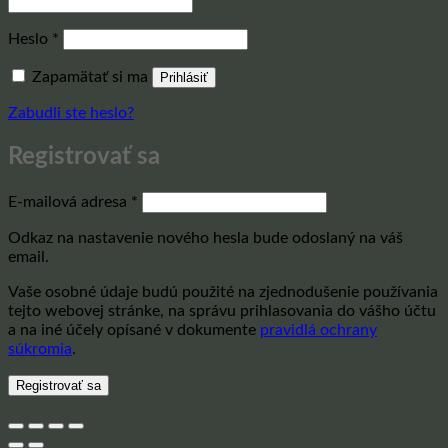
Povinné
Heslo
*
Zapamätať si ma
Prihlásiť
Zabudli ste heslo?
Registrovať sa
Povinné
E-mailová adresa
*
Odkaz na nastavenie nového hesla bude odoslaný na váš
email.
Vaše osobné údaje budú použité na zjednodušenie používania
tejto webovej stránke, na správu prihlasovania do vášho účtu
a na iné účely opísané v dokumente
pravidlá ochrany
súkromia
.
Registrovať sa