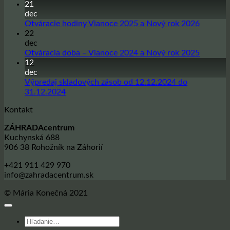
komentáre
21
na
dec
Sadbové
Žiadne
Otváracie hodiny Vianoce 2025 a Nový rok 2026
zemiaky
komentá
22
na
na
dec
sezónu
Otvárac
Žiadne
Otváracia doba – Vianoce 2024 a Nový rok 2025
jar
hodiny
komentá
12
2026
Vianoce
na
dec
2025
Otvárac
Výpredaj skladových zásob od 12.12.2024 do
a
doba
Žiadne
31.12.2024
Nový
–
komentáre
Kontakt
na
rok
Vianoce
Výpredaj
2026
2024
ZÁHRADAcentrum
skladových
a
Kuchynská 688
zásob
Nový
906 38 Rohožník na Záhorií
od
rok
12.12.2024
2025
+421 911 429 970
do
info@zahradacentrum.sk
31.12.2024
© Mária Konečná 2021
Hľadať: