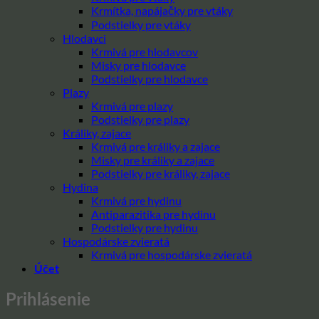
Krmítka, napájačky pre vtáky
Podstielky pre vtáky
Hlodavci
Krmivá pre hlodavcov
Misky pre hlodavce
Podstielky pre hlodavce
Plazy
Krmivá pre plazy
Podstielky pre plazy
Králiky, zajace
Krmivá pre králiky a zajace
Misky pre králiky a zajace
Podstielky pre králiky, zajace
Hydina
Krmivá pre hydinu
Antiparazitika pre hydinu
Podstielky pre hydinu
Hospodárske zvieratá
Krmivá pre hospodárske zvieratá
Účet
Prihlásenie