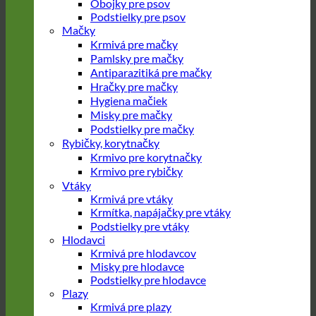
Obojky pre psov
Podstielky pre psov
Mačky
Krmivá pre mačky
Pamlsky pre mačky
Antiparazitiká pre mačky
Hračky pre mačky
Hygiena mačiek
Misky pre mačky
Podstielky pre mačky
Rybičky, korytnačky
Krmivo pre korytnačky
Krmivo pre rybičky
Vtáky
Krmivá pre vtáky
Krmítka, napájačky pre vtáky
Podstielky pre vtáky
Hlodavci
Krmivá pre hlodavcov
Misky pre hlodavce
Podstielky pre hlodavce
Plazy
Krmivá pre plazy