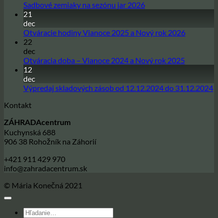
Žiadne
Sadbové zemiaky na sezónu jar 2026
21
komentáre
na
dec
Sadbové
Žiadne
Otváracie hodiny Vianoce 2025 a Nový rok 2026
zemiaky
22
komentár
na
na
dec
sezónu
Otváracie
Žiadne
Otváracia doba – Vianoce 2024 a Nový rok 2025
jar
hodiny
12
komentár
2026
na
Vianoce
dec
Otváracia
2025
Ž
Výpredaj skladových zásob od 12.12.2024 do 31.12.2024
doba
a
k
Kontakt
–
Nový
n
Vianoce
rok
V
ZÁHRADAcentrum
2024
2026
s
Kuchynská 688
a
z
906 38 Rohožník na Záhorií
Nový
o
rok
1
+421 911 429 970
2025
d
info@zahradacentrum.sk
3
© Mária Konečná 2021
Hľadať: