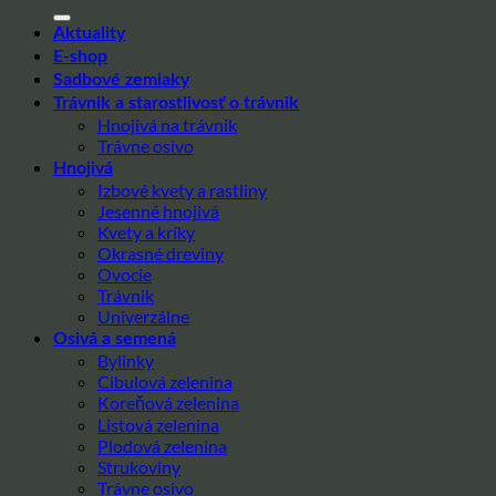
Aktuality
E-shop
Sadbové zemiaky
Trávnik a starostlivosť o trávnik
Hnojivá na trávnik
Trávne osivo
Hnojivá
Izbové kvety a rastliny
Jesenné hnojivá
Kvety a kríky
Okrasné dreviny
Ovocie
Trávnik
Univerzálne
Osivá a semená
Bylinky
Cibulová zelenina
Koreňová zelenina
Listová zelenina
Plodová zelenina
Strukoviny
Trávne osivo