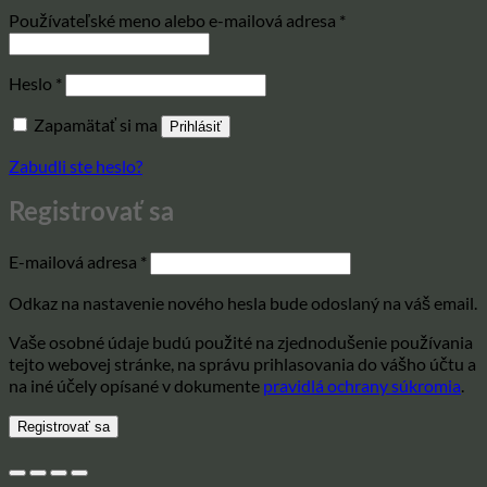
Povinné
Používateľské meno alebo e-mailová adresa
*
Povinné
Heslo
*
Zapamätať si ma
Prihlásiť
Zabudli ste heslo?
Registrovať sa
Povinné
E-mailová adresa
*
Odkaz na nastavenie nového hesla bude odoslaný na váš email.
Vaše osobné údaje budú použité na zjednodušenie používania
tejto webovej stránke, na správu prihlasovania do vášho účtu a
na iné účely opísané v dokumente
pravidlá ochrany súkromia
.
Registrovať sa