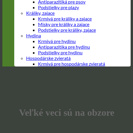
Antiparazitiká pre psov
Podstielky pre plazy
Králiky, zajace
Krmivá pre králiky a zajace
Misky pre králiky a zajace
Podstielky pre králiky, zajace
Hydina
Krmivá pre hydinu
Antiparazitika pre hydinu
Podstielky pre hydinu
Hospodárske zvieratá
Krmivá pre hospodárske zvieratá
Prejsť
na
obsah
Veľké veci sú na obzore