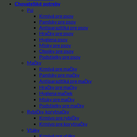
Chovateľské potreby
Psi
Krmivá pre psov
Pamlsky pre psov
Antiparazitiká pre psov
Hračky pre psov
Hygiena psov
Misky pre psov
Obojky pre psov
Podstielky pre psov
Mačky
Krmivá pre mačky
Pamlsky pre mačky
Antiparazitiká pre mačky
Hračky pre mačky
Hygiena mačiek
Misky pre mačky
Podstielky pre mačky
Rybičky, korytnačky
Krmivo pre rybičky
Krmivo pre korytnačky
Vtáky
Krmivá pre vtáky