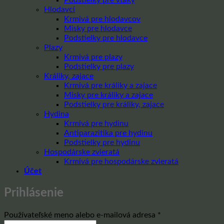
Hlodavci
Krmivá pre hlodavcov
Misky pre hlodavce
Podstielky pre hlodavce
Plazy
Krmivá pre plazy
Podstielky pre plazy
Králiky, zajace
Krmivá pre králiky a zajace
Misky pre králiky a zajace
Podstielky pre králiky, zajace
Hydina
Krmivá pre hydinu
Antiparazitika pre hydinu
Podstielky pre hydinu
Hospodárske zvieratá
Krmivá pre hospodárske zvieratá
Účet
Prihlásenie
Povinné
Používateľské meno alebo e-mailová adresa
*