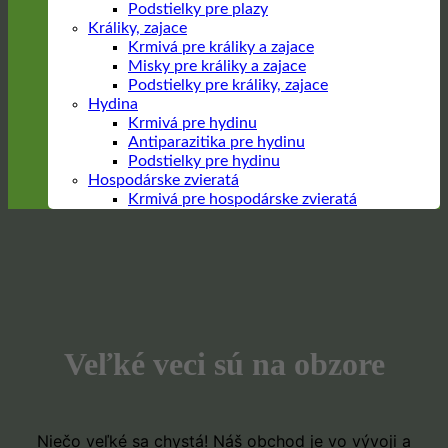
Podstielky pre plazy
Králiky, zajace
Krmivá pre králiky a zajace
Misky pre králiky a zajace
Podstielky pre králiky, zajace
Hydina
Krmivá pre hydinu
Antiparazitika pre hydinu
Podstielky pre hydinu
Hospodárske zvieratá
Krmivá pre hospodárske zvieratá
Prejsť
na
obsah
Veľké veci sú na obzore
Niečo veľké sa chystá! Náš obchod je vo vývoji a