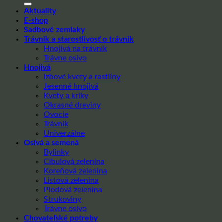
Aktuality
E-shop
Sadbové zemiaky
Trávnik a starostlivosť o trávnik
Hnojivá na trávnik
Trávne osivo
Hnojivá
Izbové kvety a rastliny
Jesenné hnojivá
Kvety a kríky
Okrasné dreviny
Ovocie
Trávnik
Univerzálne
Osivá a semená
Bylinky
Cibulová zelenina
Koreňová zelenina
Listová zelenina
Plodová zelenina
Strukoviny
Trávne osivo
Chovateľské potreby