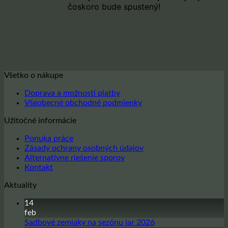
čoskoro bude spustený!
Všetko o nákupe
Doprava a možnosti platby
Všeobecné obchodné podmienky
Užitočné informácie
Ponuka práce
Zásady ochrany osobných údajov
Alternatívne riešenie sporov
Kontakt
Aktuality
14
feb
Žiadne
Sadbové zemiaky na sezónu jar 2026