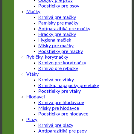
Obojky pre psov
Podstielky pre psov
Mačky
Krmivá pre mačky
Pamlsky pre mačky
Antiparazitiká pre mačky
Hračky pre mačky
Hygiena mačiek
Misky pre mačky
Podstielky pre mačky
Rybičky, korytnačky
Krmivo pre korytnačky
Krmivo pre rybičky
Vtáky
Krmivá pre vtáky
Krmítka, napájačky pre vtáky
Podstielky pre vtáky
Hlodavci
Krmivá pre hlodavcov
Misky pre hlodavce
Podstielky pre hlodavce
Plazy
Krmivá pre plazy
Antiparazitiká pre psov