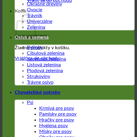
Vrátiť sa do obchodu
Okrasné dreviny
Ovocie
Košík
Trávnik
Univerzálne
Zelenina
Osivá a semená
Bylinky
Žiadne produkty v košíku.
Cibulová zelenina
Vrátiť sa do obchodu
Koreňová zelenina
Listová zelenina
Plodová zelenina
Strukoviny
Trávne osivo
Chovateľské potreby
Psi
Krmivá pre psov
Pamlsky pre psov
Hračky pre psov
Hygiena psov
Misky pre psov