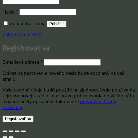
Povinné
Heslo
*
Zapamätať si ma
Prihlásiť
Zabudli ste heslo?
Registrovať sa
Povinné
E-mailová adresa
*
Odkaz na nastavenie nového hesla bude odoslaný na váš
email.
Vaše osobné údaje budú použité na zjednodušenie používania
tejto webovej stránke, na správu prihlasovania do vášho účtu
a na iné účely opísané v dokumente
pravidlá ochrany
súkromia
.
Registrovať sa