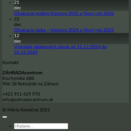
komentáre
21
na
dec
Sadbové
Žiadne
Otváracie hodiny Vianoce 2025 a Nový rok 2026
zemiaky
komentá
22
na
na
dec
sezónu
Otvárac
Žiadne
Otváracia doba – Vianoce 2024 a Nový rok 2025
jar
hodiny
komentá
12
2026
Vianoce
na
dec
2025
Otvárac
Výpredaj skladových zásob od 12.12.2024 do
a
doba
Žiadne
31.12.2024
Nový
–
komentáre
Kontakt
na
rok
Vianoce
Výpredaj
2026
2024
ZÁHRADAcentrum
skladových
a
Kuchynská 688
zásob
Nový
906 38 Rohožník na Záhorií
od
rok
12.12.2024
2025
+421 911 429 970
do
info@zahradacentrum.sk
31.12.2024
© Mária Konečná 2021
Hľadať: