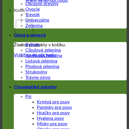
Vrátiť sa do obchodu
Okrasné dreviny
Ovocie
Košík
Trávnik
Univerzálne
Zelenina
Osivá a semená
Bylinky
Žiadne produkty v košíku.
Cibulová zelenina
Vrátiť sa do obchodu
Koreňová zelenina
Listová zelenina
Plodová zelenina
Strukoviny
Trávne osivo
Chovateľské potreby
Psi
Krmivá pre psov
Pamlsky pre psov
Hračky pre psov
Hygiena psov
Misky pre psov