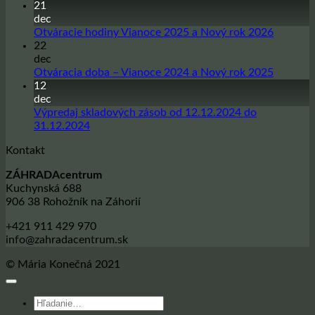
komentáre
21
na
dec
Sadbové
Žiadne
Otváracie hodiny Vianoce 2025 a Nový rok 2026
zemiaky
komentá
22
na
na
dec
sezónu
Otvárac
Žiadne
Otváracia doba – Vianoce 2024 a Nový rok 2025
jar
hodiny
komentá
12
2026
Vianoce
na
dec
2025
Otvárac
Výpredaj skladových zásob od 12.12.2024 do
a
doba
Žiadne
31.12.2024
Nový
–
komentáre
Kontakt
na
rok
Vianoce
Výpredaj
2026
2024
ZÁHRADAcentrum
skladových
a
Kuchynská 688
zásob
Nový
906 38 Rohožník na Záhorií
od
rok
12.12.2024
2025
+421 911 429 970
do
info@zahradacentrum.sk
31.12.2024
© Mária Konečná 2021
Hľadať: