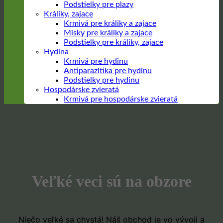
Podstielky pre plazy
Králiky, zajace
Krmivá pre králiky a zajace
Misky pre králiky a zajace
Podstielky pre králiky, zajace
Hydina
Krmivá pre hydinu
Antiparazitika pre hydinu
Podstielky pre hydinu
Hospodárske zvieratá
Krmivá pre hospodárske zvieratá
Prejsť
na
obsah
Veľké veci sú na obzore
Niečo veľké sa chystá! Náš obchod je vo vývoji a