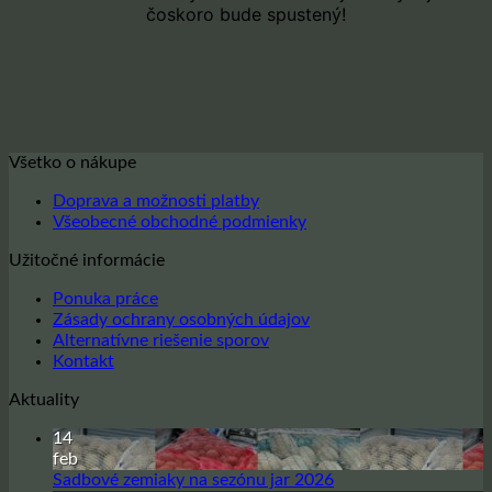
čoskoro bude spustený!
Všetko o nákupe
Doprava a možnosti platby
Všeobecné obchodné podmienky
Užitočné informácie
Ponuka práce
Zásady ochrany osobných údajov
Alternatívne riešenie sporov
Kontakt
Aktuality
14
feb
Žiadne
Sadbové zemiaky na sezónu jar 2026