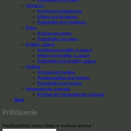
Hlodavci
Krmivá pre hlodavcov
Misky pre hlodavce
Podstielky pre hlodavce
Plazy
Krmivá pre plazy
Podstielky pre plazy
Králiky, zajace
Krmivá pre králiky a zajace
Misky pre králiky a zajace
Podstielky pre králiky, zajace
Hydina
Krmivá pre hydinu
Antiparazitika pre hydinu
Podstielky pre hydinu
Hospodárske zvieratá
Krmivá pre hospodárske zvieratá
Účet
Prihlásenie
Povinné
Používateľské meno alebo e-mailová adresa
*