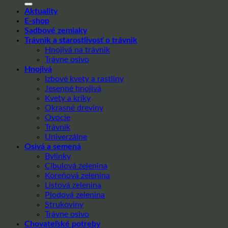
Aktuality
E-shop
Sadbové zemiaky
Trávnik a starostlivosť o trávnik
Hnojivá na trávnik
Trávne osivo
Hnojivá
Izbové kvety a rastliny
Jesenné hnojivá
Kvety a kríky
Okrasné dreviny
Ovocie
Trávnik
Univerzálne
Osivá a semená
Bylinky
Cibulová zelenina
Koreňová zelenina
Listová zelenina
Plodová zelenina
Strukoviny
Trávne osivo
Chovateľské potreby