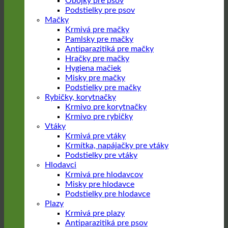
Obojky pre psov
Podstielky pre psov
Mačky
Krmivá pre mačky
Pamlsky pre mačky
Antiparazitiká pre mačky
Hračky pre mačky
Hygiena mačiek
Misky pre mačky
Podstielky pre mačky
Rybičky, korytnačky
Krmivo pre korytnačky
Krmivo pre rybičky
Vtáky
Krmivá pre vtáky
Krmítka, napájačky pre vtáky
Podstielky pre vtáky
Hlodavci
Krmivá pre hlodavcov
Misky pre hlodavce
Podstielky pre hlodavce
Plazy
Krmivá pre plazy
Antiparazitiká pre psov