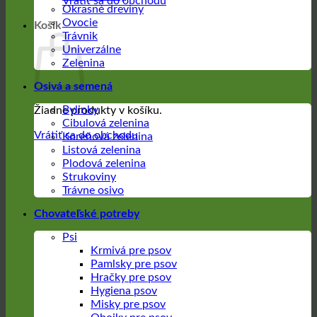
Vrátiť sa do obchodu
Okrasné dreviny
Ovocie
Košík
Trávnik
Univerzálne
Zelenina
Osivá a semená
Bylinky
Žiadne produkty v košíku.
Cibulová zelenina
Vrátiť sa do obchodu
Koreňová zelenina
Listová zelenina
Plodová zelenina
Strukoviny
Trávne osivo
Chovateľské potreby
Psi
Krmivá pre psov
Pamlsky pre psov
Hračky pre psov
Hygiena psov
Misky pre psov