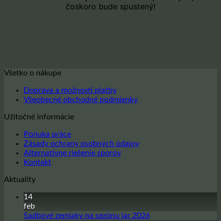
čoskoro bude spustený!
Všetko o nákupe
Doprava a možnosti platby
Všeobecné obchodné podmienky
Užitočné informácie
Ponuka práce
Zásady ochrany osobných údajov
Alternatívne riešenie sporov
Kontakt
Aktuality
14
feb
Žiadne
Sadbové zemiaky na sezónu jar 2026