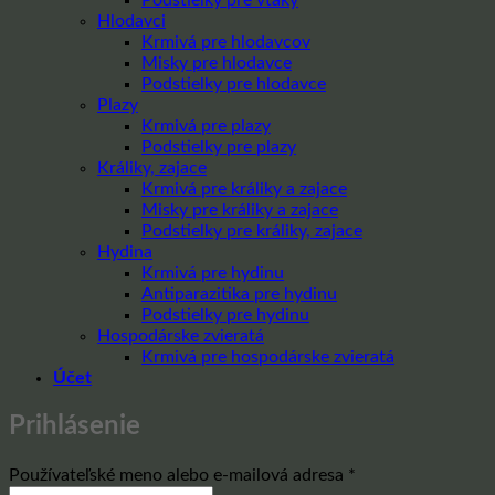
Hlodavci
Krmivá pre hlodavcov
Misky pre hlodavce
Podstielky pre hlodavce
Plazy
Krmivá pre plazy
Podstielky pre plazy
Králiky, zajace
Krmivá pre králiky a zajace
Misky pre králiky a zajace
Podstielky pre králiky, zajace
Hydina
Krmivá pre hydinu
Antiparazitika pre hydinu
Podstielky pre hydinu
Hospodárske zvieratá
Krmivá pre hospodárske zvieratá
Účet
Prihlásenie
Povinné
Používateľské meno alebo e-mailová adresa
*