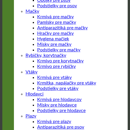
Obojky pre psov
Podstielky pre psov
Mačky
Krmivá pre mačky
Pamlsky pre mačky
Antiparazitiká pre mačky
Hračky pre mačky
Hygiena mačiek
Misky pre mačky
Podstielky pre mačky
Rybičky, korytnačky
Krmivo pre korytnačky
Krmivo pre rybičky
Vtáky
Krmivá pre vtáky
Krmítka, napájačky pre vtáky
Podstielky pre vtáky
Hlodavci
Krmivá pre hlodavcov
Misky pre hlodavce
Podstielky pre hlodavce
Plazy
Krmivá pre plazy
Antiparazitiká pre psov