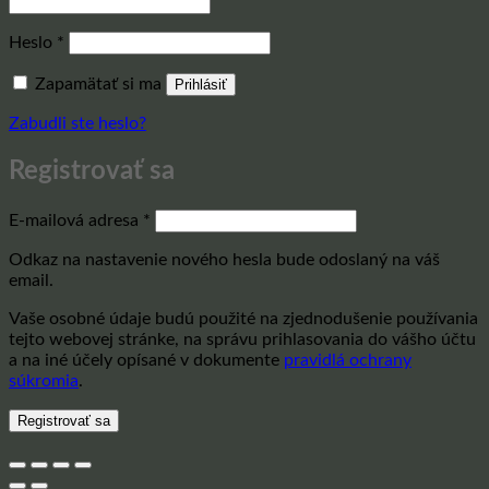
Povinné
Heslo
*
Zapamätať si ma
Prihlásiť
Zabudli ste heslo?
Registrovať sa
Povinné
E-mailová adresa
*
Odkaz na nastavenie nového hesla bude odoslaný na váš
email.
Vaše osobné údaje budú použité na zjednodušenie používania
tejto webovej stránke, na správu prihlasovania do vášho účtu
a na iné účely opísané v dokumente
pravidlá ochrany
súkromia
.
Registrovať sa