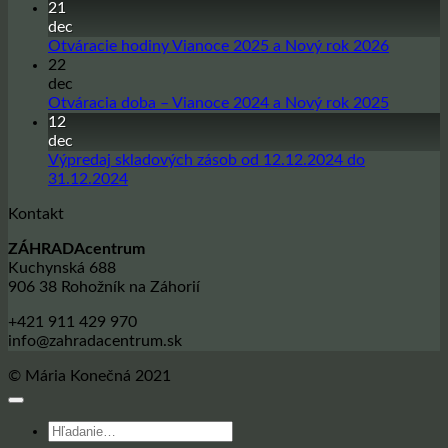
komentáre
21
na
dec
Sadbové
Žiadne
Otváracie hodiny Vianoce 2025 a Nový rok 2026
zemiaky
komentá
22
na
na
dec
sezónu
Otvárac
Žiadne
Otváracia doba – Vianoce 2024 a Nový rok 2025
jar
hodiny
komentá
12
2026
Vianoce
na
dec
2025
Otvárac
Výpredaj skladových zásob od 12.12.2024 do
a
doba
Žiadne
31.12.2024
Nový
–
komentáre
Kontakt
na
rok
Vianoce
Výpredaj
2026
2024
ZÁHRADAcentrum
skladových
a
Kuchynská 688
zásob
Nový
906 38 Rohožník na Záhorií
od
rok
12.12.2024
2025
+421 911 429 970
do
info@zahradacentrum.sk
31.12.2024
© Mária Konečná 2021
Hľadať: