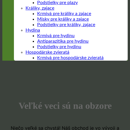
Podstielky pre plazy
Králiky, zajace
Krmivá pre králiky a zajace
Misky pre králiky a zajace
Podstielky pre králiky, zajace
Hydina
Krmivá pre hydinu
Antiparazitika pre hydinu
Podstielky pre hydinu
Hospodárske zvieratá
Krmivá pre hospodárske zvieratá
Prejsť
na
obsah
Veľké veci sú na obzore
Niečo veľké sa chystá! Náš obchod je vo vývoji a