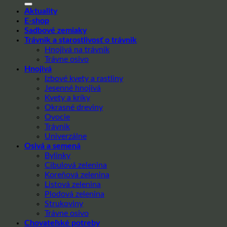
Aktuality
E-shop
Sadbové zemiaky
Trávnik a starostlivosť o trávnik
Hnojivá na trávnik
Trávne osivo
Hnojivá
Izbové kvety a rastliny
Jesenné hnojivá
Kvety a kríky
Okrasné dreviny
Ovocie
Trávnik
Univerzálne
Osivá a semená
Bylinky
Cibulová zelenina
Koreňová zelenina
Listová zelenina
Plodová zelenina
Strukoviny
Trávne osivo
Chovateľské potreby