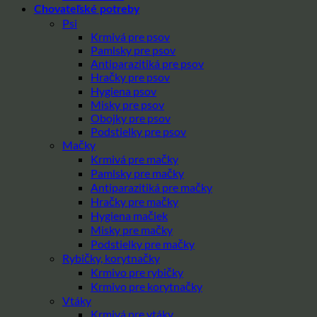
Chovateľské potreby
Psi
Krmivá pre psov
Pamlsky pre psov
Antiparazitiká pre psov
Hračky pre psov
Hygiena psov
Misky pre psov
Obojky pre psov
Podstielky pre psov
Mačky
Krmivá pre mačky
Pamlsky pre mačky
Antiparazitiká pre mačky
Hračky pre mačky
Hygiena mačiek
Misky pre mačky
Podstielky pre mačky
Rybičky, korytnačky
Krmivo pre rybičky
Krmivo pre korytnačky
Vtáky
Krmivá pre vtáky