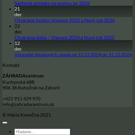
Žiadne
Sadbové zemiaky na sezónu jar 2026
21
komentáre
na
dec
Sadbové
Žiadne
Otváracie hodiny Vianoce 2025 a Nový rok 2026
zemiaky
22
komentár
na
na
dec
sezónu
Otváracie
Žiadne
Otváracia doba – Vianoce 2024 a Nový rok 2025
jar
hodiny
12
komentár
2026
na
Vianoce
dec
Otváracia
2025
Ž
Výpredaj skladových zásob od 12.12.2024 do 31.12.2024
doba
a
k
Kontakt
–
Nový
n
Vianoce
rok
V
ZÁHRADAcentrum
2024
2026
s
Kuchynská 688
a
z
906 38 Rohožník na Záhorií
Nový
o
rok
1
+421 911 429 970
2025
d
info@zahradacentrum.sk
3
© Mária Konečná 2021
Hľadať: