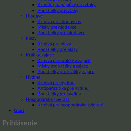
Krmítka, napájačky pre vtáky
Podstielky pre vtáky
Hlodavci
Krmivá pre hlodavcov
Misky pre hlodavce
Podstielky pre hlodavce
Plazy
Krmivá pre plazy
Podstielky pre plazy
Králiky, zajace
Krmivá pre králiky a zajace
Misky pre králiky a zajace
Podstielky pre králiky, zajace
Hydina
Krmivá pre hydinu
Antiparazitika pre hydinu
Podstielky pre hydinu
Hospodárske zvieratá
Krmivá pre hospodárske zvieratá
Účet
Prihlásenie