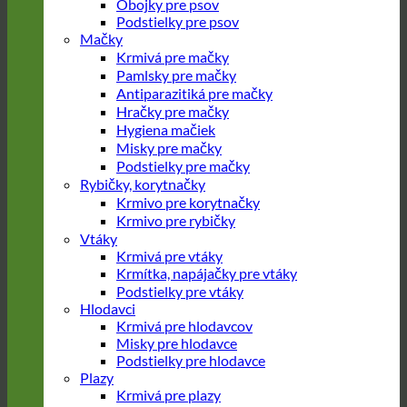
Obojky pre psov
Podstielky pre psov
Mačky
Krmivá pre mačky
Pamlsky pre mačky
Antiparazitiká pre mačky
Hračky pre mačky
Hygiena mačiek
Misky pre mačky
Podstielky pre mačky
Rybičky, korytnačky
Krmivo pre korytnačky
Krmivo pre rybičky
Vtáky
Krmivá pre vtáky
Krmítka, napájačky pre vtáky
Podstielky pre vtáky
Hlodavci
Krmivá pre hlodavcov
Misky pre hlodavce
Podstielky pre hlodavce
Plazy
Krmivá pre plazy