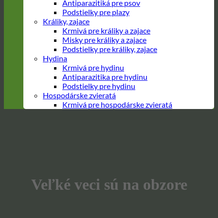
Antiparazitiká pre psov
Podstielky pre plazy
Králiky, zajace
Krmivá pre králiky a zajace
Misky pre králiky a zajace
Podstielky pre králiky, zajace
Hydina
Krmivá pre hydinu
Antiparazitika pre hydinu
Podstielky pre hydinu
Hospodárske zvieratá
Krmivá pre hospodárske zvieratá
Prejsť
na
obsah
Veľké veci sú na obzore