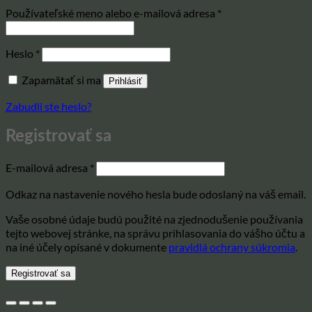
Povinné
Používateľské meno alebo e-mailová adresa
*
Povinné
Heslo
*
Zapamätať si ma
Prihlásiť
Zabudli ste heslo?
Registrovať sa
Povinné
E-mailová adresa
*
Odkaz na nastavenie nového hesla bude odoslaný na váš email.
Vaše osobné údaje budú použité na zjednodušenie používania
tejto webovej stránke, na správu prihlasovania do vášho účtu a
na iné účely opísané v dokumente
pravidlá ochrany súkromia
.
Registrovať sa