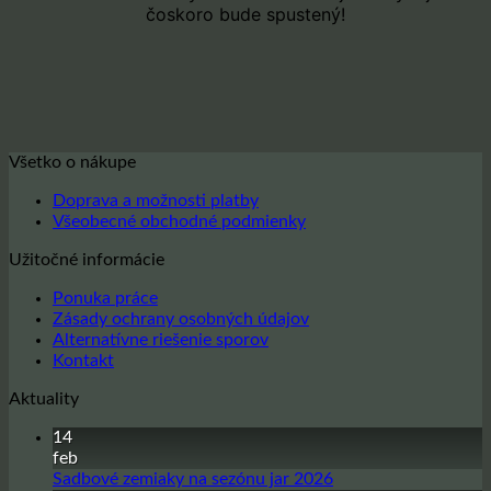
čoskoro bude spustený!
Všetko o nákupe
Doprava a možnosti platby
Všeobecné obchodné podmienky
Užitočné informácie
Ponuka práce
Zásady ochrany osobných údajov
Alternatívne riešenie sporov
Kontakt
Aktuality
14
feb
Žiadne
Sadbové zemiaky na sezónu jar 2026