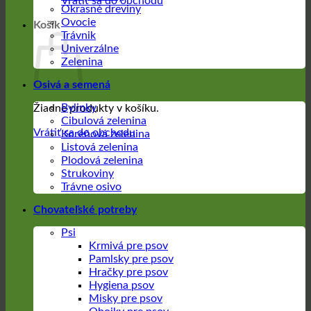
Vrátiť sa do obchodu
Okrasné dreviny
Ovocie
Košík
Trávnik
Univerzálne
Zelenina
Osivá a semená
Bylinky
Žiadne produkty v košíku.
Cibulová zelenina
Vrátiť sa do obchodu
Koreňová zelenina
Listová zelenina
Plodová zelenina
Strukoviny
Trávne osivo
Chovateľské potreby
Psi
Krmivá pre psov
Pamlsky pre psov
Hračky pre psov
Hygiena psov
Misky pre psov