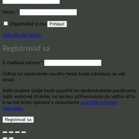
Povinné
Heslo
*
Zapamätať si ma
Prihlásiť
Zabudli ste heslo?
Registrovať sa
Povinné
E-mailová adresa
*
Odkaz na nastavenie nového hesla bude odoslaný na váš
email.
Vaše osobné údaje budú použité na zjednodušenie používania
tejto webovej stránke, na správu prihlasovania do vášho účtu
a na iné účely opísané v dokumente
pravidlá ochrany
súkromia
.
Registrovať sa