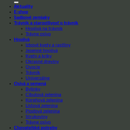
Aktuality
E-shop
Sadbové zemiaky
Trávnik a starostlivosť o trávnik
Hnojivá na trávnik
Trávne osivo
Hnojivá
Izbové kvety a rastliny
Jesenné hnojivá
Kvety a kríky
Okrasné dreviny
Ovocie
Trávnik
Univerzálne
Osivá a semená
Bylinky
Cibulová zelenina
Koreňová zelenina
Listová zelenina
Plodová zelenina
Strukoviny
Trávne osivo
Chovateľské potreby