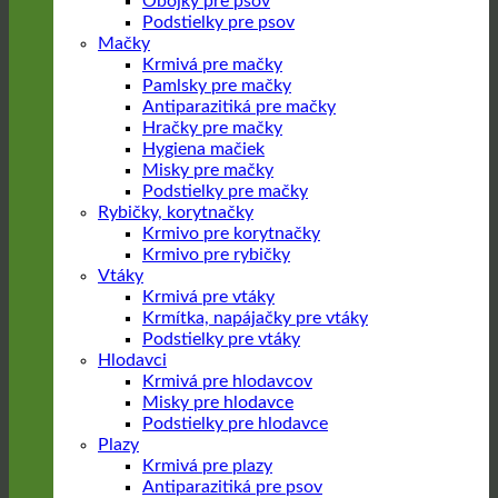
Obojky pre psov
Podstielky pre psov
Mačky
Krmivá pre mačky
Pamlsky pre mačky
Antiparazitiká pre mačky
Hračky pre mačky
Hygiena mačiek
Misky pre mačky
Podstielky pre mačky
Rybičky, korytnačky
Krmivo pre korytnačky
Krmivo pre rybičky
Vtáky
Krmivá pre vtáky
Krmítka, napájačky pre vtáky
Podstielky pre vtáky
Hlodavci
Krmivá pre hlodavcov
Misky pre hlodavce
Podstielky pre hlodavce
Plazy
Krmivá pre plazy
Antiparazitiká pre psov