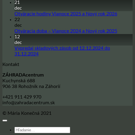
komentáre
21
na
dec
Sadbové
Žiadne
Otváracie hodiny Vianoce 2025 a Nový rok 2026
zemiaky
komentá
22
na
na
dec
sezónu
Otvárac
Žiadne
Otváracia doba – Vianoce 2024 a Nový rok 2025
jar
hodiny
komentá
12
2026
Vianoce
na
dec
2025
Otvárac
Výpredaj skladových zásob od 12.12.2024 do
a
doba
Žiadne
31.12.2024
Nový
–
komentáre
Kontakt
na
rok
Vianoce
Výpredaj
2026
2024
ZÁHRADAcentrum
skladových
a
Kuchynská 688
zásob
Nový
906 38 Rohožník na Záhorií
od
rok
12.12.2024
2025
+421 911 429 970
do
info@zahradacentrum.sk
31.12.2024
© Mária Konečná 2021
Hľadať: