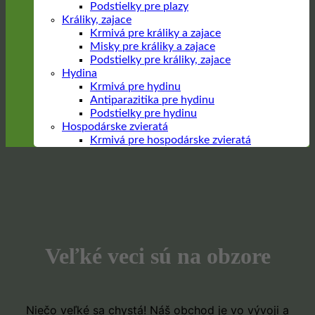
Podstielky pre plazy
Králiky, zajace
Krmivá pre králiky a zajace
Misky pre králiky a zajace
Podstielky pre králiky, zajace
Hydina
Krmivá pre hydinu
Antiparazitika pre hydinu
Podstielky pre hydinu
Hospodárske zvieratá
Krmivá pre hospodárske zvieratá
Prejsť
na
obsah
Veľké veci sú na obzore
Niečo veľké sa chystá! Náš obchod je vo vývoji a