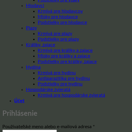
Hlodavci
Krmivá pre hlodavcov
Misky pre hlodavce
Podstielky pre hlodavce
Plazy
Krmivá pre plazy
Podstielky pre plazy
Králiky, zajace
Krmivá pre králiky a zajace
Misky pre králiky a zajace
Podstielky pre králiky, zajace
Hydina
Krmivá pre hydinu
Antiparazitika pre hydinu
Podstielky pre hydinu
Hospodárske zvieratá
Krmivá pre hospodárske zvieratá
Účet
Prihlásenie
Povinné
Používateľské meno alebo e-mailová adresa
*