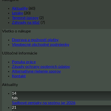
na
a
Otvorené
Nový
Aktuality
(60)
počas
rok
Letáky
(20)
Sviatku
2025
Terenné úpravy
(2)
všetkých
Záhrady na kľúč
(7)
svätých
Všetko o nákupe
Doprava a možnosti platby
Všeobecné obchodné podmienky
Užitočné informácie
Ponuka práce
Zásady ochrany osobných údajov
Alternatívne riešenie sporov
Kontakt
Aktuality
14
feb
Žiadne
Sadbové zemiaky na sezónu jar 2026
komentáre
21