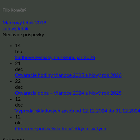
Filip Konečný
Marcový leták 2018
Júlový leták
Nedávne príspevky
14
feb
Žiadne
Sadbové zemiaky na sezónu jar 2026
komentáre
21
na
dec
Sadbové
Žiadne
Otváracie hodiny Vianoce 2025 a Nový rok 2026
zemiaky
komentá
22
na
na
dec
sezónu
Otvárac
Žiadne
Otváracia doba – Vianoce 2024 a Nový rok 2025
jar
hodiny
komentá
12
2026
Vianoce
na
dec
2025
Otvárac
Výpredaj skladových zásob od 12.12.2024 do 31.12.202
a
doba
12
Nový
–
okt
rok
Vianoce
Žiadne
Otvorené počas Sviatku všetkých svätých
2026
2024
komentáre
Kategórie