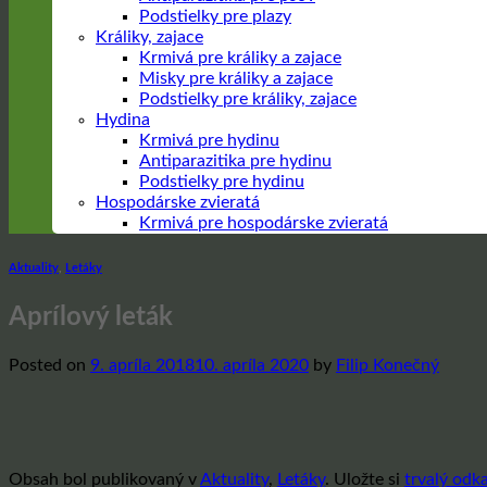
Podstielky pre plazy
Králiky, zajace
Krmivá pre králiky a zajace
Misky pre králiky a zajace
Podstielky pre králiky, zajace
Hydina
Krmivá pre hydinu
Antiparazitika pre hydinu
Podstielky pre hydinu
Hospodárske zvieratá
Krmivá pre hospodárske zvieratá
Aktuality
,
Letáky
Aprílový leták
Posted on
9. apríla 2018
10. apríla 2020
by
Filip Konečný
Obsah bol publikovaný v
Aktuality
,
Letáky
. Uložte si
trvalý odk