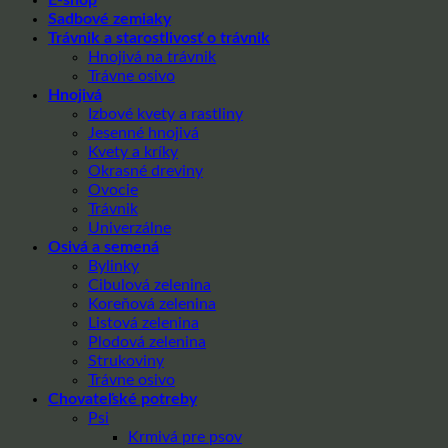
E-shop
Sadbové zemiaky
Trávnik a starostlivosť o trávnik
Hnojivá na trávnik
Trávne osivo
Hnojivá
Izbové kvety a rastliny
Jesenné hnojivá
Kvety a kríky
Okrasné dreviny
Ovocie
Trávnik
Univerzálne
Osivá a semená
Bylinky
Cibulová zelenina
Koreňová zelenina
Listová zelenina
Plodová zelenina
Strukoviny
Trávne osivo
Chovateľské potreby
Psi
Krmivá pre psov