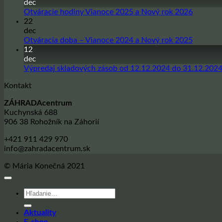
na
dec
Sadbové
Žiadne
Otváracie hodiny Vianoce 2025 a Nový rok 2026
zemiaky
komentá
22
na
na
dec
sezónu
Otvárac
Žiadne
Otváracia doba – Vianoce 2024 a Nový rok 2025
jar
hodiny
komentá
12
2026
Vianoce
na
dec
2025
Otvárac
Výpredaj skladových zásob od 12.12.2024 do 31.12.202
a
doba
Kontakt
Nový
–
rok
Vianoce
ZÁHRADAcentrum
2026
2024
Kuchynská 688
a
906 38 Rohožník na Záhorií
Nový
rok
+421 911 429 970
2025
info@zahradacentrum.sk
© Mária Konečná 2021
Hľadať:
Aktuality