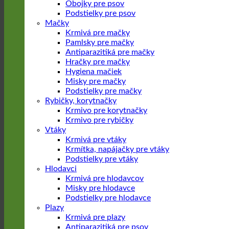
Obojky pre psov
Podstielky pre psov
Mačky
Krmivá pre mačky
Pamlsky pre mačky
Antiparazitiká pre mačky
Hračky pre mačky
Hygiena mačiek
Misky pre mačky
Podstielky pre mačky
Rybičky, korytnačky
Krmivo pre korytnačky
Krmivo pre rybičky
Vtáky
Krmivá pre vtáky
Krmítka, napájačky pre vtáky
Podstielky pre vtáky
Hlodavci
Krmivá pre hlodavcov
Misky pre hlodavce
Podstielky pre hlodavce
Plazy
Krmivá pre plazy
Antiparazitiká pre psov