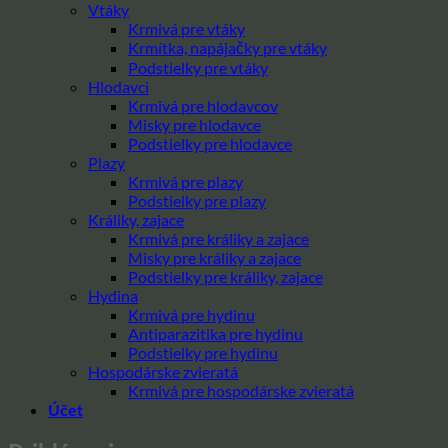
Vtáky
Krmivá pre vtáky
Krmítka, napájačky pre vtáky
Podstielky pre vtáky
Hlodavci
Krmivá pre hlodavcov
Misky pre hlodavce
Podstielky pre hlodavce
Plazy
Krmivá pre plazy
Podstielky pre plazy
Králiky, zajace
Krmivá pre králiky a zajace
Misky pre králiky a zajace
Podstielky pre králiky, zajace
Hydina
Krmivá pre hydinu
Antiparazitika pre hydinu
Podstielky pre hydinu
Hospodárske zvieratá
Krmivá pre hospodárske zvieratá
Účet