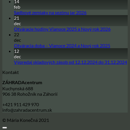
14
feb
Žiadne
Sadbové zemiaky na sezónu jar 2026
21
komentáre
na
dec
Sadbové
Žiadne
Otváracie hodiny Vianoce 2025 a Nový rok 2026
zemiaky
22
komentár
na
na
dec
sezónu
Otváracie
Žiadne
Otváracia doba – Vianoce 2024 a Nový rok 2025
jar
hodiny
12
komentár
2026
na
Vianoce
dec
Otváracia
2025
Ž
Výpredaj skladových zásob od 12.12.2024 do 31.12.2024
doba
a
k
Kontakt
–
Nový
n
Vianoce
rok
V
ZÁHRADAcentrum
2024
2026
s
Kuchynská 688
a
z
906 38 Rohožník na Záhorií
Nový
o
rok
1
+421 911 429 970
2025
d
info@zahradacentrum.sk
3
© Mária Konečná 2021