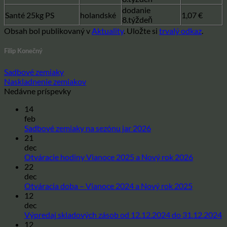
dodanie
Santé 25kg PS
holandské
1,07 €
8.týždeň
Obsah bol publikovaný v
Aktuality
. Uložte si
trvalý odkaz
.
Filip Konečný
Sadbové zemiaky
Naskladnenie zemiakov
Nedávne príspevky
14
feb
Žiadne
Sadbové zemiaky na sezónu jar 2026
21
komentáre
na
dec
Sadbové
Žiadne
Otváracie hodiny Vianoce 2025 a Nový rok 2026
zemiaky
22
komentár
na
na
dec
sezónu
Otváracie
Žiadne
Otváracia doba – Vianoce 2024 a Nový rok 2025
jar
hodiny
12
komentár
2026
na
Vianoce
dec
Otváracia
2025
Ž
Výpredaj skladových zásob od 12.12.2024 do 31.12.2024
doba
a
12
k