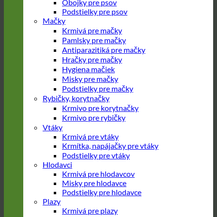
Obojky pre psov
Podstielky pre psov
Mačky
Krmivá pre mačky
Pamlsky pre mačky
Antiparazitiká pre mačky
Hračky pre mačky
Hygiena mačiek
Misky pre mačky
Podstielky pre mačky
Rybičky, korytnačky
Krmivo pre korytnačky
Krmivo pre rybičky
Vtáky
Krmivá pre vtáky
Krmítka, napájačky pre vtáky
Podstielky pre vtáky
Hlodavci
Krmivá pre hlodavcov
Misky pre hlodavce
Podstielky pre hlodavce
Plazy
Krmivá pre plazy