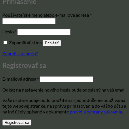
Prihlásenie
Povinné
Používateľské meno alebo e-mailová adresa
*
Povinné
Heslo
*
Zapamätať si ma
Prihlásiť
Zabudli ste heslo?
Registrovať sa
Povinné
E-mailová adresa
*
Odkaz na nastavenie nového hesla bude odoslaný na váš email.
Vaše osobné údaje budú použité na zjednodušenie používania
tejto webovej stránke, na správu prihlasovania do vášho účtu a
na iné účely opísané v dokumente
pravidlá ochrany súkromia
.
Registrovať sa