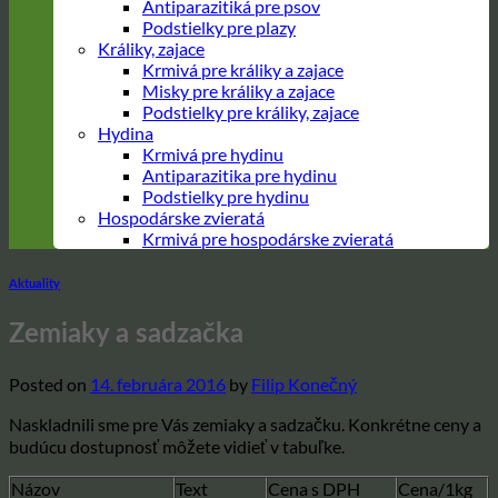
Antiparazitiká pre psov
Podstielky pre plazy
Králiky, zajace
Krmivá pre králiky a zajace
Misky pre králiky a zajace
Podstielky pre králiky, zajace
Hydina
Krmivá pre hydinu
Antiparazitika pre hydinu
Podstielky pre hydinu
Hospodárske zvieratá
Krmivá pre hospodárske zvieratá
Aktuality
Zemiaky a sadzačka
Posted on
14. februára 2016
by
Filip Konečný
Naskladnili sme pre Vás zemiaky a sadzačku. Konkrétne ceny a
budúcu dostupnosť môžete vidieť v tabuľke.
Názov
Text
Cena s DPH
Cena/1kg