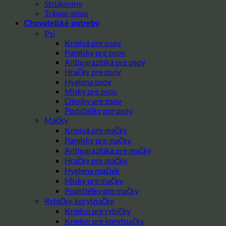
Strukoviny
Trávne osivo
Chovateľské potreby
Psi
Krmivá pre psov
Pamlsky pre psov
Antiparazitiká pre psov
Hračky pre psov
Hygiena psov
Misky pre psov
Obojky pre psov
Podstielky pre psov
Mačky
Krmivá pre mačky
Pamlsky pre mačky
Antiparazitiká pre mačky
Hračky pre mačky
Hygiena mačiek
Misky pre mačky
Podstielky pre mačky
Rybičky, korytnačky
Krmivo pre rybičky
Krmivo pre korytnačky