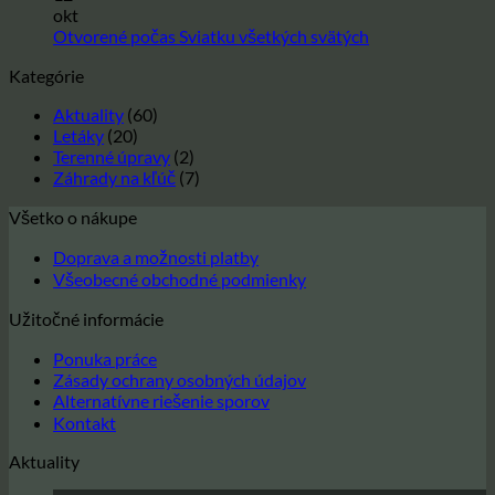
–
Nový
n
okt
Žiadne
Vianoce
rok
V
Otvorené počas Sviatku všetkých svätých
2024
2026
s
komentáre
Kategórie
na
a
z
Otvorené
Nový
o
Aktuality
(60)
počas
rok
1
Letáky
(20)
2025
d
Sviatku
Terenné úpravy
(2)
3
všetkých
Záhrady na kľúč
(7)
svätých
Všetko o nákupe
Doprava a možnosti platby
Všeobecné obchodné podmienky
Užitočné informácie
Ponuka práce
Zásady ochrany osobných údajov
Alternatívne riešenie sporov
Kontakt
Aktuality