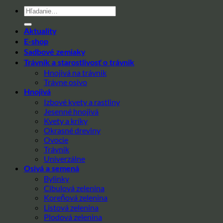
Hľadať:
Aktuality
E-shop
Sadbové zemiaky
Trávnik a starostlivosť o trávnik
Hnojivá na trávnik
Trávne osivo
Hnojivá
Izbové kvety a rastliny
Jesenné hnojivá
Kvety a kríky
Okrasné dreviny
Ovocie
Trávnik
Univerzálne
Osivá a semená
Bylinky
Cibulová zelenina
Koreňová zelenina
Listová zelenina
Plodová zelenina