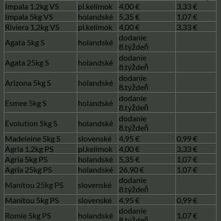
Impala 1,2kg VS
pl.kelímok
4,00 €
3,33 €
Impala 5kg VS
holandské
5,35 €
1,07 €
Riviera 1,2kg VS
pl.kelímok
4,00 €
3,33 €
dodanie
Agata 5kg S
holandské
8.týždeň
dodanie
Agata 25kg S
holandské
8.týždeň
dodanie
Arizona 5kg S
holandské
8.týždeň
dodanie
Esmee 5kg S
holandské
8.týždeň
dodanie
Evolution 5kg S
holandské
8.týždeň
Madeleine 5kg S
slovenské
4,95 €
0,99 €
Agria 1,2kg PS
pl.kelímok
4,00 €
3,33 €
Agria 5kg PS
holandské
5,35 €
1,07 €
Agria 25kg PS
holandské
26,90 €
1,07 €
dodanie
Manitou 25kg PS
slovenské
8.týždeň
Manitou 5kg PS
slovenské
4,95 €
0,99 €
dodanie
Romie 5kg PS
holandské
1,07 €
8.týždeň