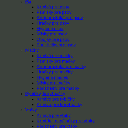
Psi
Krmivá pre psov
Pamlsky pre psov
Antiparazitiká pre psov
Hračky pre psov
Hygiena psov
Misky pre psov
Obojky pre psov
Podstielky pre psov
Mačky
Krmivá pre mačky
Pamlsky pre mačky
Antiparazitiká pre mačky
Hračky pre mačky
Hygiena mačiek
Misky pre mačky
Podstielky pre mačky
Rybičky, korytnačky
Krmivo pre rybičky
Krmivo pre korytnačky
Vtáky
Krmivá pre vtáky
Krmítka, napájačky pre vtáky
Podstielky pre vtáky