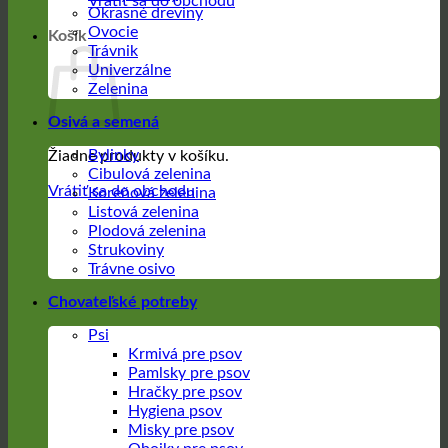
Vrátiť sa do obchodu
Okrasné dreviny
Ovocie
Košík
Trávnik
Univerzálne
Zelenina
Osivá a semená
Bylinky
Žiadne produkty v košíku.
Cibulová zelenina
Vrátiť sa do obchodu
Koreňová zelenina
Listová zelenina
Plodová zelenina
Strukoviny
Trávne osivo
Chovateľské potreby
Psi
Krmivá pre psov
Pamlsky pre psov
Hračky pre psov
Hygiena psov
Misky pre psov