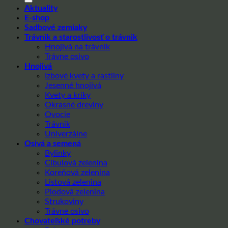
Aktuality
E-shop
Sadbové zemiaky
Trávnik a starostlivosť o trávnik
Hnojivá na trávnik
Trávne osivo
Hnojivá
Izbové kvety a rastliny
Jesenné hnojivá
Kvety a kríky
Okrasné dreviny
Ovocie
Trávnik
Univerzálne
Osivá a semená
Bylinky
Cibulová zelenina
Koreňová zelenina
Listová zelenina
Plodová zelenina
Strukoviny
Trávne osivo
Chovateľské potreby