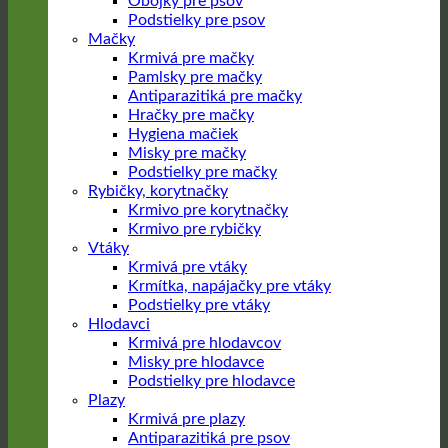
Obojky pre psov
Podstielky pre psov
Mačky
Krmivá pre mačky
Pamlsky pre mačky
Antiparazitiká pre mačky
Hračky pre mačky
Hygiena mačiek
Misky pre mačky
Podstielky pre mačky
Rybičky, korytnačky
Krmivo pre korytnačky
Krmivo pre rybičky
Vtáky
Krmivá pre vtáky
Krmítka, napájačky pre vtáky
Podstielky pre vtáky
Hlodavci
Krmivá pre hlodavcov
Misky pre hlodavce
Podstielky pre hlodavce
Plazy
Krmivá pre plazy
Antiparazitiká pre psov