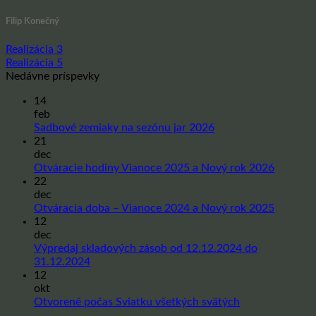
Filip Konečný
Realizácia 3
Realizácia 5
Nedávne príspevky
14
feb
Žiadne
Sadbové zemiaky na sezónu jar 2026
komentáre
21
na
dec
Sadbové
Žiadne
Otváracie hodiny Vianoce 2025 a Nový rok 2026
zemiaky
komentá
22
na
na
dec
sezónu
Otvárac
Žiadne
Otváracia doba – Vianoce 2024 a Nový rok 2025
jar
hodiny
komentá
12
2026
Vianoce
na
dec
2025
Otvárac
Výpredaj skladových zásob od 12.12.2024 do
a
doba
Žiadne
31.12.2024
Nový
–
komentáre
12
na
rok
Vianoce
okt
Výpredaj
2026
2024
Žiadne
Otvorené počas Sviatku všetkých svätých
skladových
a
komentáre