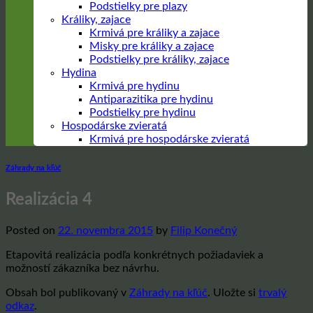
Podstielky pre plazy
Králiky, zajace
Krmivá pre králiky a zajace
Misky pre králiky a zajace
Podstielky pre králiky, zajace
Hydina
Krmivá pre hydinu
Antiparazitika pre hydinu
Podstielky pre hydinu
Hospodárske zvieratá
Krmivá pre hospodárske zvieratá
Záhrady na kľúč
Realizácia 4
Posted on
22. novembra 2015
by
Filip Konečný
Etapovitá realizácia podľa konkrétnych požiadaviek a
možností zákazníka bez návrhu.
Obsah bol publikovaný v
Záhrady na kľúč
. Uložte si
trvalý
odkaz
.