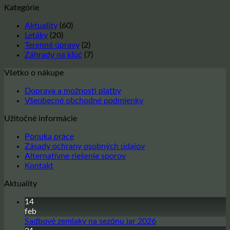
Kategórie
zásob
na
Nový
od
Otvorené
rok
Aktuality
(60)
12.12.2024
počas
2025
Letáky
(20)
do
Sviatku
Terenné úpravy
(2)
31.12.2024
všetkých
Záhrady na kľúč
(7)
svätých
Všetko o nákupe
Doprava a možnosti platby
Všeobecné obchodné podmienky
Užitočné informácie
Ponuka práce
Zásady ochrany osobných údajov
Alternatívne riešenie sporov
Kontakt
Aktuality
14
feb
Žiadne
Sadbové zemiaky na sezónu jar 2026