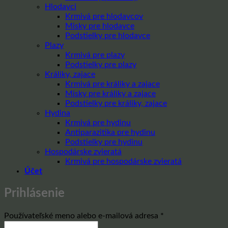
Hlodavci
Krmivá pre hlodavcov
Misky pre hlodavce
Podstielky pre hlodavce
Plazy
Krmivá pre plazy
Podstielky pre plazy
Králiky, zajace
Krmivá pre králiky a zajace
Misky pre králiky a zajace
Podstielky pre králiky, zajace
Hydina
Krmivá pre hydinu
Antiparazitika pre hydinu
Podstielky pre hydinu
Hospodárske zvieratá
Krmivá pre hospodárske zvieratá
Účet
Prihlásenie
Povinné
Používateľské meno alebo e-mailová adresa
*