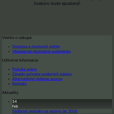
čoskoro bude spustený!
Všetko o nákupe
Doprava a možnosti platby
Všeobecné obchodné podmienky
Užitočné informácie
Ponuka práce
Zásady ochrany osobných údajov
Alternatívne riešenie sporov
Kontakt
Aktuality
14
feb
Žiadne
Sadbové zemiaky na sezónu jar 2026