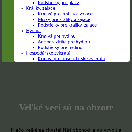
Podstielky pre plazy
Králiky, zajace
Krmivá pre králiky a zajace
Misky pre králiky a zajace
Podstielky pre králiky, zajace
Hydina
Krmivá pre hydinu
Antiparazitika pre hydinu
Podstielky pre hydinu
Hospodárske zvieratá
Krmivá pre hospodárske zvieratá
Prejsť
na
obsah
Veľké veci sú na obzore
Niečo veľké sa chystá! Náš obchod je vo vývoji a