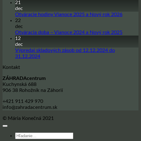
komentáre
21
na
dec
Sadbové
Žiadne
Otváracie hodiny Vianoce 2025 a Nový rok 2026
zemiaky
komentá
22
na
na
dec
sezónu
Otvárac
Žiadne
Otváracia doba – Vianoce 2024 a Nový rok 2025
jar
hodiny
komentá
12
2026
Vianoce
na
dec
2025
Otvárac
Výpredaj skladových zásob od 12.12.2024 do
a
doba
Žiadne
31.12.2024
Nový
–
komentáre
Kontakt
na
rok
Vianoce
Výpredaj
2026
2024
ZÁHRADAcentrum
skladových
a
Kuchynská 688
zásob
Nový
906 38 Rohožník na Záhorií
od
rok
12.12.2024
2025
+421 911 429 970
do
info@zahradacentrum.sk
31.12.2024
© Mária Konečná 2021
Hľadať: