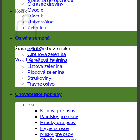
Vrátiť sa do obchodu
Okrasné dreviny
Ovocie
Košík
Trávnik
Univerzálne
Zelenina
Osivá a semená
Bylinky
Žiadne produkty v košíku.
Cibulová zelenina
Vrátiť sa do obchodu
Koreňová zelenina
Listová zelenina
Plodová zelenina
Strukoviny
Trávne osivo
Chovateľské potreby
Psi
Krmivá pre psov
Pamlsky pre psov
Hračky pre psov
Hygiena psov
Misky pre psov