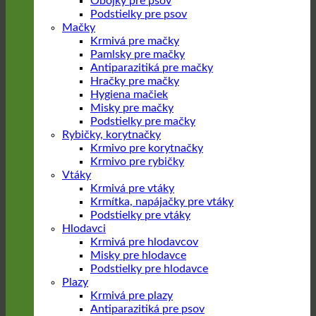
Obojky pre psov
Podstielky pre psov
Mačky
Krmivá pre mačky
Pamlsky pre mačky
Antiparazitiká pre mačky
Hračky pre mačky
Hygiena mačiek
Misky pre mačky
Podstielky pre mačky
Rybičky, korytnačky
Krmivo pre korytnačky
Krmivo pre rybičky
Vtáky
Krmivá pre vtáky
Krmítka, napájačky pre vtáky
Podstielky pre vtáky
Hlodavci
Krmivá pre hlodavcov
Misky pre hlodavce
Podstielky pre hlodavce
Plazy
Krmivá pre plazy
Antiparazitiká pre psov