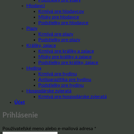
Hlodavci
Krmivá pre hlodavcov
Misky pre hlodavce
Podstielky pre hlodavce
Plazy
Krmivá pre plazy
Podstielky pre plazy
Králiky, zajace
Krmivá pre králiky a zajace
Misky pre králiky a zajace
Podstielky pre králiky, zajace
Hydina
Krmivá pre hydinu
Antiparazitika pre hydinu
Podstielky pre hydinu
Hospodárske zvieratá
Krmivá pre hospodárske zvieratá
Účet
Prihlásenie
Povinné
Používateľské meno alebo e-mailová adresa
*