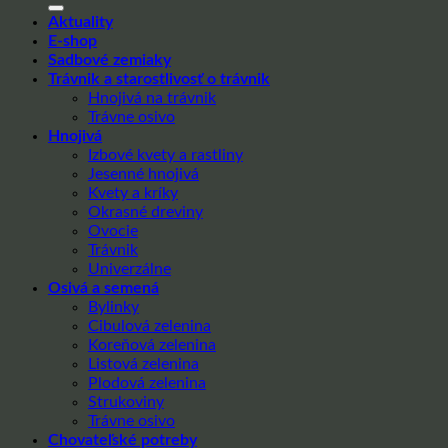
Aktuality
E-shop
Sadbové zemiaky
Trávnik a starostlivosť o trávnik
Hnojivá na trávnik
Trávne osivo
Hnojivá
Izbové kvety a rastliny
Jesenné hnojivá
Kvety a kríky
Okrasné dreviny
Ovocie
Trávnik
Univerzálne
Osivá a semená
Bylinky
Cibulová zelenina
Koreňová zelenina
Listová zelenina
Plodová zelenina
Strukoviny
Trávne osivo
Chovateľské potreby