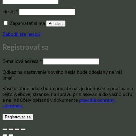
Povinné
Heslo
*
Zapamätať si ma
Prihlásiť
Zabudli ste heslo?
Registrovať sa
Povinné
E-mailová adresa
*
Odkaz na nastavenie nového hesla bude odoslaný na váš
email.
Vaše osobné údaje budú použité na zjednodušenie používania
tejto webovej stránke, na správu prihlasovania do vášho účtu
a na iné účely opísané v dokumente
pravidlá ochrany
súkromia
.
Registrovať sa