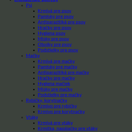
Psi
Krmivá pre psov
Pamlsky pre psov
Antiparazitiká pre psov
Hračky pre psov
Hygiena psov
Misky pre psov
Obojky pre psov
Podstielky pre psov
Mačky
Krmivá pre mačky
Pamlsky pre mačky
Antiparazitiká pre mačky
Hračky pre mačky
Hygiena mačiek
Misky pre mačky
Podstielky pre mačky
Rybičky, korytnačky
Krmivo pre rybičky
Krmivo pre korytnačky
Vtáky
Krmivá pre vtáky
Krmítka, napájačky pre vtáky