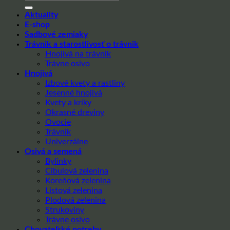
Aktuality
E-shop
Sadbové zemiaky
Trávnik a starostlivosť o trávnik
Hnojivá na trávnik
Trávne osivo
Hnojivá
Izbové kvety a rastliny
Jesenné hnojivá
Kvety a kríky
Okrasné dreviny
Ovocie
Trávnik
Univerzálne
Osivá a semená
Bylinky
Cibulová zelenina
Koreňová zelenina
Listová zelenina
Plodová zelenina
Strukoviny
Trávne osivo
Chovateľské potreby