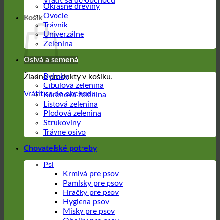
Vrátiť sa do obchodu
Okrasné dreviny
Ovocie
Košík
Trávnik
Univerzálne
Zelenina
Osivá a semená
Bylinky
Žiadne produkty v košíku.
Cibulová zelenina
Vrátiť sa do obchodu
Koreňová zelenina
Listová zelenina
Plodová zelenina
Strukoviny
Trávne osivo
Chovateľské potreby
Psi
Krmivá pre psov
Pamlsky pre psov
Hračky pre psov
Hygiena psov
Misky pre psov