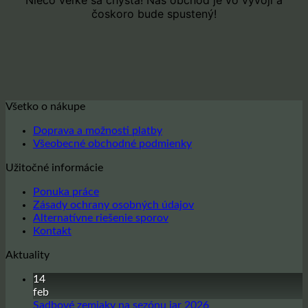
čoskoro bude spustený!
Všetko o nákupe
Doprava a možnosti platby
Všeobecné obchodné podmienky
Užitočné informácie
Ponuka práce
Zásady ochrany osobných údajov
Alternatívne riešenie sporov
Kontakt
Aktuality
14
feb
Žiadne
Sadbové zemiaky na sezónu jar 2026