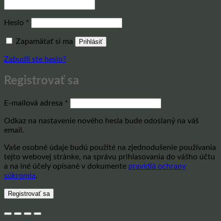
Povinné
Heslo
*
Zapamätať si ma
Prihlásiť
Zabudli ste heslo?
Registrovať sa
Povinné
E-mailová adresa
*
Odkaz na nastavenie nového hesla bude odoslaný na váš
email.
Vaše osobné údaje budú použité na zjednodušenie používania
tejto webovej stránke, na správu prihlasovania do vášho účtu
a na iné účely opísané v dokumente
pravidlá ochrany
súkromia
.
Registrovať sa