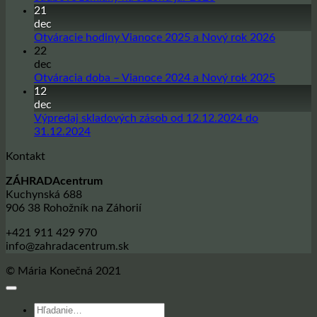
komentáre
21
na
dec
Sadbové
Žiadne
Otváracie hodiny Vianoce 2025 a Nový rok 2026
zemiaky
komentá
22
na
na
dec
sezónu
Otvárac
Žiadne
Otváracia doba – Vianoce 2024 a Nový rok 2025
jar
hodiny
komentá
12
2026
Vianoce
na
dec
2025
Otvárac
Výpredaj skladových zásob od 12.12.2024 do
a
doba
Žiadne
31.12.2024
Nový
–
komentáre
Kontakt
na
rok
Vianoce
Výpredaj
2026
2024
ZÁHRADAcentrum
skladových
a
Kuchynská 688
zásob
Nový
906 38 Rohožník na Záhorií
od
rok
12.12.2024
2025
+421 911 429 970
do
info@zahradacentrum.sk
31.12.2024
© Mária Konečná 2021
Hľadať: