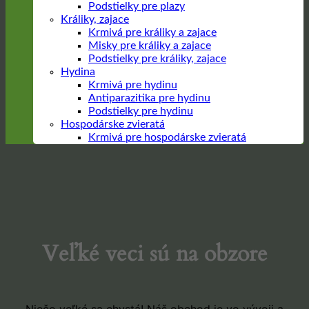
Podstielky pre plazy
Králiky, zajace
Krmivá pre králiky a zajace
Misky pre králiky a zajace
Podstielky pre králiky, zajace
Hydina
Krmivá pre hydinu
Antiparazitika pre hydinu
Podstielky pre hydinu
Hospodárske zvieratá
Krmivá pre hospodárske zvieratá
Prejsť
na
obsah
Veľké veci sú na obzore
Niečo veľké sa chystá! Náš obchod je vo vývoji a