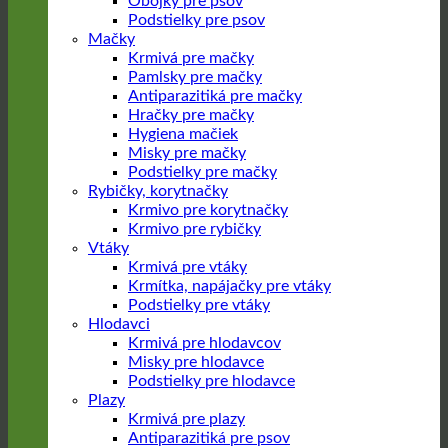
Obojky pre psov
Podstielky pre psov
Mačky
Krmivá pre mačky
Pamlsky pre mačky
Antiparazitiká pre mačky
Hračky pre mačky
Hygiena mačiek
Misky pre mačky
Podstielky pre mačky
Rybičky, korytnačky
Krmivo pre korytnačky
Krmivo pre rybičky
Vtáky
Krmivá pre vtáky
Krmítka, napájačky pre vtáky
Podstielky pre vtáky
Hlodavci
Krmivá pre hlodavcov
Misky pre hlodavce
Podstielky pre hlodavce
Plazy
Krmivá pre plazy
Antiparazitiká pre psov