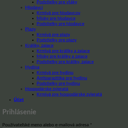
Podstielky pre vtáky
Hlodavci
Krmivá pre hlodavcov
Misky pre hlodavce
Podstielky pre hlodavce
Plazy
Krmivá pre plazy
Podstielky pre plazy
Králiky, zajace
Krmivá pre králiky a zajace
Misky pre králiky a zajace
Podstielky pre králiky, zajace
Hydina
Krmivá pre hydinu
Antiparazitika pre hydinu
Podstielky pre hydinu
Hospodárske zvieratá
Krmivá pre hospodárske zvieratá
Účet
Prihlásenie
Povinné
Používateľské meno alebo e-mailová adresa
*